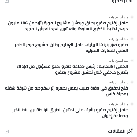
أخبار صفرو
منذ أسبوع واحد
عامل إقليم صفرو يطلق ويدشن مشاريع تنموية بأزيد من 186 مليون
درهم تخليداً للذكرى السابعة والعشرين لعيد العرش المجيد
منذ أسبوع واحد
صفرو تعزز بنيتها البيئية.. عامل الإقليم يطلق مشروع مركز الطمر
التقني للنفايات المنزلية
منذ أسبوع واحد
الحمى الانتخابية : رئيس جماعة صفرو يمنع مسؤول من الإدلاء
بتصريح صحفي خلال تدشين مشروع بصفرو
منذ أسبوع واحد
فتح تحقيق في وفاة طبيب يعمل بصفرو إثر سقوطه من شرفة شقته
بمدينة فاس
منذ أسبوع واحد
عامل إقليم صفرو يشرف على تدشين الطريق الرابطة بين رباط الخير
وجماعة إغزران
أخر المقالات