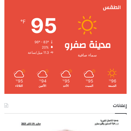
الطقس
95
℉
مدينة صفرو
96º - 83º
20%
11.3 ميل/ساعة
سماء صافية
95
94
95
95
96
℉
℉
℉
℉
℉
الجمعة
السبت
الأحد
الأثنين
الثلاثاء
إعلانات