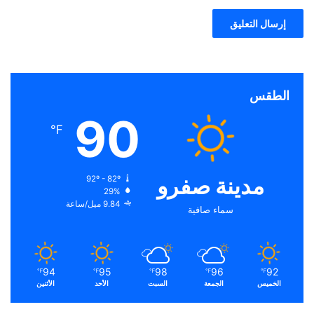
الطقس
90
℉
مدينة صفرو
92º - 82º
29%
9.84 ميل/ساعة
سماء صافية
94
95
98
96
92
℉
℉
℉
℉
℉
الخميس
الجمعة
السبت
الأحد
الأثنين