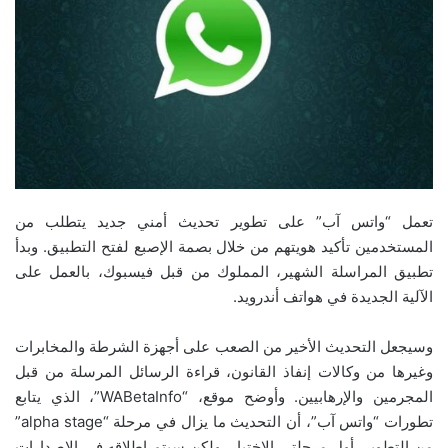
تعمل “واتس آب” على تطوير تحديث أمني جديد يتطلب من
المستخدمين تأكيد هويتهم من خلال بصمة الإصبع لفتح التطبيق. وبدأ
تطبيق المراسلة الشهير، المملوك من قبل فيسبوك، بالعمل على
الآلية الجديدة في هواتف أندرويد.
وسيجعل التحديث الأخير من الصعب على أجهزة الشرطة والمخابرات
وغيرها من وكالات إنفاذ القانون، قراءة الرسائل المرسلة من قبل
المجرمين والإرهابيين. وأوضح موقع، “WABetaInfo”، الذي يتابع
تطورات “واتس آب”، أن التحديث ما يزال في مرحلة “alpha stage”
من التطوير، أول مرحلتي الاختبار، ولكن سيتم إطلاقه في الإصدارات