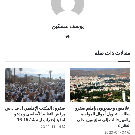
يوسف مسكين
موقع
الويب
مقالات ذات صلة
إعلاميون وجمعويون بإقليم صفرو
صفرو : المكتب الإقليمي ل ف.د.ش
يطالب بتحويل أموال المواسم
يرفض النظام الأساسي و يدعو
والمهرجانات إلى سلع توزع على
لتنفيذ إضراب ايام 16،15،14
الفقراء
2023-11-14
2020-04-04