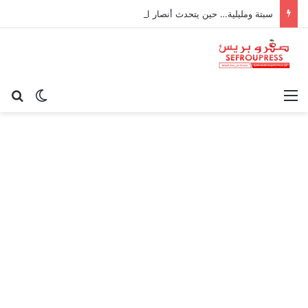
سبتة ومليلية… حين يتحدث أنصار الديمقراطية بلسان الاستعمار
القائمة
بح
الوضع ا