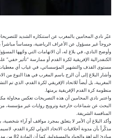
عبّر نادي المحامين بالمغرب عن استنكاره الشديد للتصريحات ا
خروجاً غير مسؤول عن الأعراف الرياضية، ومساساً مباشراً ب
وأوضح النادي، في بلاغ له، أن الاتهامات التي وجّهها المسؤ
الكنفدرالية الإفريقية لكرة القدم أو ممارسة “تأثير خفي” عل
مستوى القذف والتشهير المؤسساتي، في غياب أي معطيات أ
وأشار البلاغ إلى أن الزج باسم المغرب في هذا النوع من ا
المغربية، بل أيضاً للاتحاد الإفريقي لكرة القدم، الذي تم الت
منظومة كرة القدم الإفريقية برمتها.
واعتبر نادي المحامين أن هذه التصريحات تعكس محاولة مكشو
البحث عن شماعات خارجية وترويج روايات غير مؤسسة، من شأ
المنافسة الشريفة.
وأكد البلاغ أن الأمر لا يتعلق بمجرد مواقف أو آراء شخصية
مبادئ النزاه