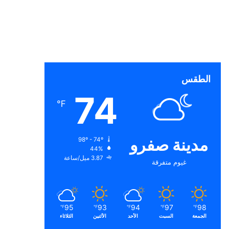
الطقس
74
℉
مدينة صفرو
98º - 74º
44%
3.87 ميل/ساعة
غيوم متفرقة
95
93
94
97
98
℉
℉
℉
℉
℉
الجمعة
السبت
الأحد
الأثنين
الثلاثاء