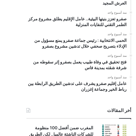
العرش المجيد
منذ أسبوع واحد
صفرو تعزز بنيتها البيئية.. عامل الإقليم يطلق مشروع مركز
الطمر التقني للنفايات المنزلية
منذ أسبوع واحد
الحمى الانتخابية : رئيس جماعة صفرو يمنع مسؤول من
الإدلاء بتصريح صحفي خلال تدشين مشروع بصفرو
منذ أسبوع واحد
فتح تحقيق في وفاة طبيب يعمل بصفرو إثر سقوطه من
شرفة شقته بمدينة فاس
منذ أسبوع واحد
عامل إقليم صفرو يشرف على تدشين الطريق الرابطة بين
رباط الخير وجماعة إغزران
أخر المقالات
المغرب ضمن أفضل 100 منظومة
للشركات الناشئة عالميا.. لكن الطريق