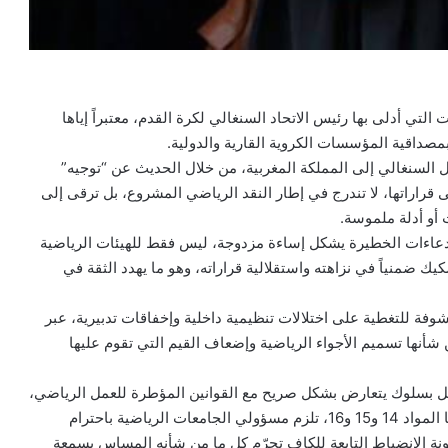
لتي أدلى بها رئيس الاتحاد السنغالي لكرة القدم، معتبراً إياها
مصداقية المؤسسات الكروية القارية والدولية.
ول السنغالي إلى المملكة المغربية، من خلال الحديث عن “توجيه”
ى قراراتها، لا تندرج في إطار النقد الرياضي المشروع، بل ترقى إلى
و أدلة ملموسة.
لادعاءات الخطيرة يشكل إساءة مزدوجة، ليس فقط للهيئات الرياضية
شكيك ضمنياً في نزاهته واستقلالية قراراته، وهو ما يهدد الثقة في
فة للتغطية على اختلالات تنظيمية داخلية وإخفاقات تدبيرية، عبر
نها تسميم الأجواء الرياضية وإضعاف القيم التي تقوم عليها
، بل بسلوك يتعارض بشكل صريح مع القوانين المؤطرة للعمل الرياضي،
مذكّراً بأن مدونة أخلاقيات الاتحاد الدولي لكرة القدم، لاسيما المواد 14 و15 و16، تلزم مسؤولي الجامعات الرياضية باحترام
ة والحياد والمسؤولية. كما أن المادة 82 من مدونة الانضباط التابعة للكاف تجرّم كل ما من شأنه المساس بسمعة