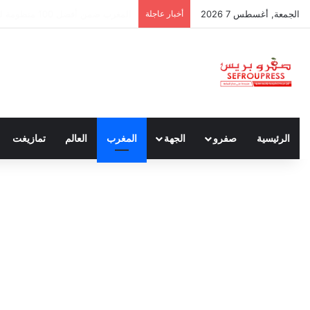
الجمعة, أغسطس 7 2026
أخبار عاجلة
سبتة ومليلية… حين يتحدث أنصار الد
الرئيسية
صفرو
الجهة
المغرب
العالم
تمازيغت