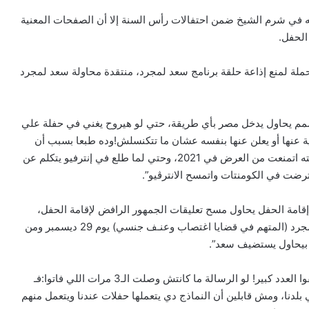
ه في شرم الشيخ ضمن احتفالات رأس السنة إلا أن الصفحات المعنية
الحفل.
Spe والتي قادت من قبل حملة لمنع إذاعة حلقة برنامج سعد لمجرد، منتقدة محاولة سعد لمجرد
م يحاول يدخل مصر بأي طريقة، حتي لو هيروح يغني في حفلة علي
ا يعمل دعاية عنها أو يعلن عنها بنفسه عشان ما تتكنسلش!وده طبعا بسبب أن
في مصر الحفلة بتاعته اتلغت في 2020، وكذلك الحلقة بتاعته اتمنعت من العرض في 2021، وحتي لما طلع في إنترفيو يتكلم عن
رضت في الكومنتات واتمسح الانترڤيو”.
امة الحفل يحاول مسح تعليقات الجمهور الرافض لإقامة الحفل،
قائلة: “امبارح Taj Mahal Sharm اعلنوا عن حفلة لـ سعد لمجرد (المتهم في قضايا اغتصاب وعنـف جنسي) يوم 29 ديسمبر ومن
 بيحاول يستضيف سعد”.
وتابع المنشور: “وبعدها كالعادة برضه قفلوا الكومنتات لما لقوا العدد كبير! لو الرسالة ما كانتش وصلت الـ3 مرات اللي فاتوا:فـ
لدنا، ومش قابلين أن النماذج دي يتعملها حفلات عندنا ويتعمل منهم