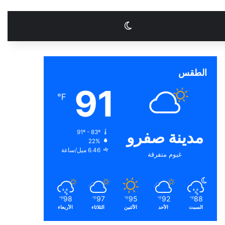
الوضع المظلم
الطقس
91
℉
مدينة صفرو
91º - 83º
22%
6.46 ميل/ساعة
غيوم متفرقة
98
97
95
92
88
℉
℉
℉
℉
℉
السبت
الأحد
الأثنين
الثلاثاء
الأربعاء