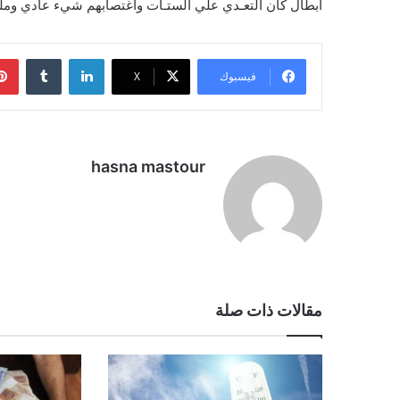
أبطال كأن التعـدي علي الستـات واغتصابهم شيء عادي وم
لينكدإن
فيسبوك
‫X
hasna mastour
مقالات ذات صلة