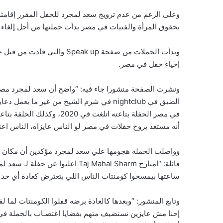
وعلى الرغم من عدم ترويج سعد لمجرد للحفل المقرر إقامت
بحقوق المرأة والفتيات في مصر بدأت حملتها من أجل إلغاء 
وبدأت الحملات من صفحة ak up
إحياء حفل في مصر.
ونشرت الصفحة منشورا جاء فيه: “واضح أن سعد لمجرد مصم
الضيق في nightclub في شرم الشيخ من غير م
أنه مستعد يروح حفلات في مصر لو الناس عايزاه، الناس اعت
وواصلت الحملة هجومها علي سعد لمجرد مؤكدين أن مكان إق
ساعتها بيمسحوا كومنتات الناس اللي بتعترض كعادة أي حد
إحنا مش عايزين نستضيف متهم بقضايا اغتصـاب بالجملة في ب