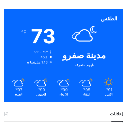
الطقس
73
℉
مدينة صفرو
91º - 73º
45%
1.43 ميل/ساعة
غيوم متفرقة
97
99
99
95
91
℉
℉
℉
℉
℉
الأثنين
الثلاثاء
الأربعاء
الخميس
الجمعة
إعلانات