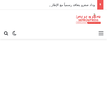
وداد صفرو يتعاقد رسمياً مع الإطار الوطني كريم أوغاني لقيادة العارضة التقنية
القائمة
بح
الوضع ا