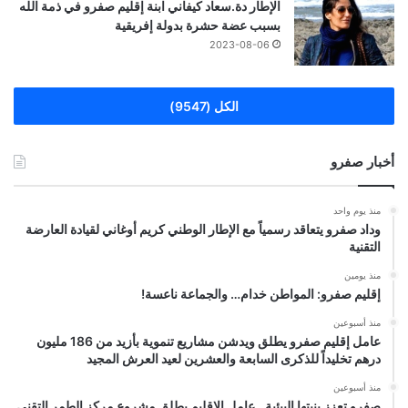
الإطار دة.سعاد كيفاني ابنة إقليم صفرو في ذمة الله
بسبب عضة حشرة بدولة إفريقية
2023-08-06
الكل (9547)
أخبار صفرو
منذ يوم واحد
وداد صفرو يتعاقد رسمياً مع الإطار الوطني كريم أوغاني لقيادة العارضة
التقنية
منذ يومين
إقليم صفرو: المواطن خدام… والجماعة ناعسة!
منذ أسبوعين
عامل إقليم صفرو يطلق ويدشن مشاريع تنموية بأزيد من 186 مليون
درهم تخليداً للذكرى السابعة والعشرين لعيد العرش المجيد
منذ أسبوعين
صفرو تعزز بنيتها البيئية.. عامل الإقليم يطلق مشروع مركز الطمر التقني