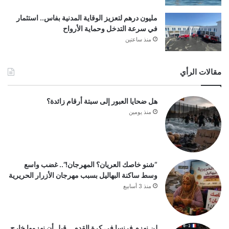
مليون درهم لتعزيز الوقاية المدنية بفاس.. استثمار
في سرعة التدخل وحماية الأرواح
منذ ساعتين
مقالات الرأي
هل ضحايا العبور إلى سبتة أرقام زائدة؟
منذ يومين
“شنو خاصك العريان؟ المهرجان!”.. غضب واسع
وسط ساكنة البهاليل بسبب مهرجان الأزرار الحريرية
منذ 3 أسابيع
لن نهزم فرنسا في كرة القدم… قبل أن نهزمها خارج