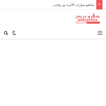
سائقو سيارات الأجرة بين واجب نقل الركاب وحدود المسؤولية القانونية
القائمة
بح
الوضع ا