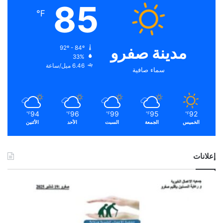
85
℉
مدينة صفرو
92º - 84º
33%
6.46 ميل/ساعة
سماء صافية
94
96
99
95
92
℉
℉
℉
℉
℉
الخميس
الجمعة
السبت
الأحد
الأثنين
إعلانات