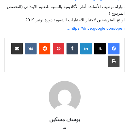
مباراة توظيف الأساتذة أطر الأكاديمية بالنسبة للتعليم الابتدائي (التخصص
المزدوج )
لوائح المترشحين لاجتياز الاختبارات الشفوية دورة نونبر 2019
https://drive.google.com/open…
لينكدإن
بينتيريست
مشاركة عبر البريد
طباعة
يوسف مسكين
موقع