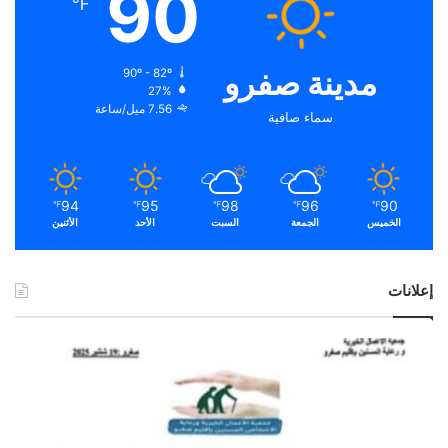
90
℉
مدينة صفرو
90º - 82º
27%
7.56 ميل/ساعة
سماء صافية
94
95
98
96
90
℉
℉
℉
℉
℉
الخميس
الجمعة
السبت
الأحد
الأثنين
إعلانات