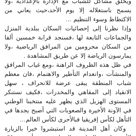
ويخلق مشاكل للشباب مع الإدارة بالإعدادية ،ولا
يسمح باستغلاله إلا يوم الأحد،حيث يعاني من
الاكتظاظ وسوء التنظيم …
وإذا نظرنا إلى إحصائيات السكان ببلدية المنزل
والجماعات التابعة لها ،فسنجد قرابة خمسين ألفا
من السكان محرومين من المرافق الرياضية ،ولا
يمارسون الرياضة إلا عن طريق المشاهدة .
في ظل هذه الظروف الراهنة ،ومع غياب المرافق
والمنشآت ،وانعدام التأطير والاهتمام ،فان معظم
شباب المنطقة يبقى عرضة للانحراف ، سهل
الانقياد إلى المقاهي والمخدرات ،فكيف نستنكر
المستوى الهزيل الذي يظهر عليه منتخبنا الوطني
في الآونة الأخيرة والصعوبات التي أصبح يجدها في
التأهل لكأس إفريقيا فبالأحرى لكأس العالم…
وكان أهل المدينة قد استبشروا خيرا بالزيارة