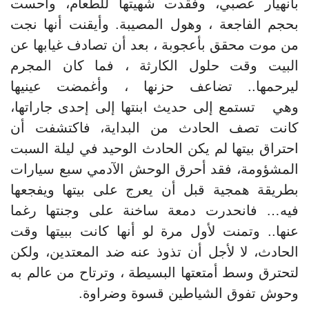
بانهيار عصبي، وفقدت شهيتها للطعام، وأحست
بحجم الفاجعة ، وهول المصيبة. وأيقنت أنها نجت
من موت محقق بأعجوبة ، بعد أن تصادف غيابها عن
البيت وقت حلول الكارثة ، فما كان المجرم
ليرحمها.. تضاعف حزنها ، وأغمضت عينيها
وهي تستمع إلى حديث ابنتها إلى إحدى جاراتها،
كانت تصف الحادث من البداية، فاكتشفت أن
احتراق بيتها لم يكن الحادث الوحيد في ليلة السبت
المشؤومة، فقد أحرق الوحش الآدمي سبع سيارات
بطريقة همجية قبل أن يعرج على بيتها ويفجعها
فيه… فانحدرت دمعة ساخنة على وجنتها رغما
عنها.. وتمنت لأول مرة لو أنها كانت ببيتها وقت
الحادث، لا لأجل أن تذوذ عنه ضد المعتدين، ولكن
لتحترق وسط أمتعتها البسيطة ، وترتاح من عالم به
وحوش تفوق الشياطين قسوة وضراوة.