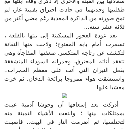
سعادتها بين الفينة والأخرى إلا ذكرى وفاة ابنتها مع
طفلتيها وجدتهما في حادث احتراق بقنينة غاز، لم
تمح صورته من الذاكرة المعذبة رغم مضي أكثر من
ثلاثة عشر سنة…
بعد عودة العجوز المسكينة إلى بيتها بالقلعة ،
تسمرت أمام بابه المفتوح؛ ولاحت منها التفاتة
لتكشف عن رتاجه المتكسر. صعقتها المفاجأة وهي
تتفقد أثاثه المحترق، وجدرانه السوداء المتشققة
بفعل النيران التي أتت على معظم الحجرات..
واستنشقت هواء ممزوجا برائحة الدخان، ثم خرت
مغشيا عليها.
أدركت بعد إسعافها أن وحوشا آدمية عبثت
بممتلكات بيتها ؛ وانتقت الأشياء الثمينة منه
لتختلسها، ثم أضرمت النار في البيت.. فأصيبت