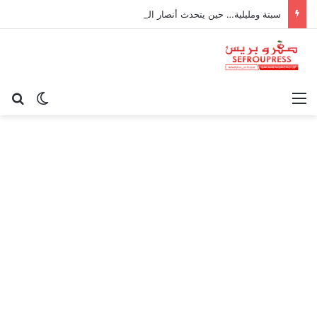
سبتة ومليلية… حين يتحدث أنصار الديمقراطية بلسان الاستعمار
القائمة
بح
الوضع ا