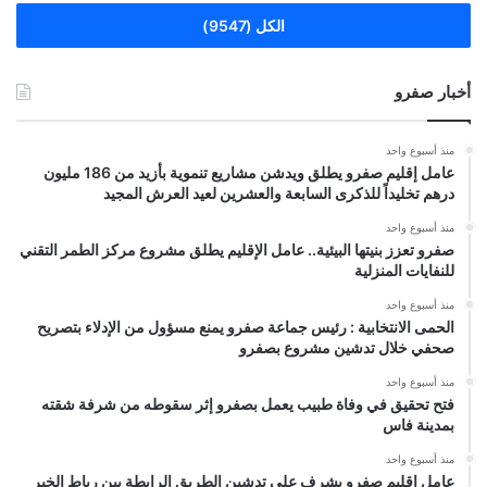
الكل (9547)
أخبار صفرو
منذ أسبوع واحد
عامل إقليم صفرو يطلق ويدشن مشاريع تنموية بأزيد من 186 مليون
درهم تخليداً للذكرى السابعة والعشرين لعيد العرش المجيد
منذ أسبوع واحد
صفرو تعزز بنيتها البيئية.. عامل الإقليم يطلق مشروع مركز الطمر التقني
للنفايات المنزلية
منذ أسبوع واحد
الحمى الانتخابية : رئيس جماعة صفرو يمنع مسؤول من الإدلاء بتصريح
صحفي خلال تدشين مشروع بصفرو
منذ أسبوع واحد
فتح تحقيق في وفاة طبيب يعمل بصفرو إثر سقوطه من شرفة شقته
بمدينة فاس
منذ أسبوع واحد
عامل إقليم صفرو يشرف على تدشين الطريق الرابطة بين رباط الخير