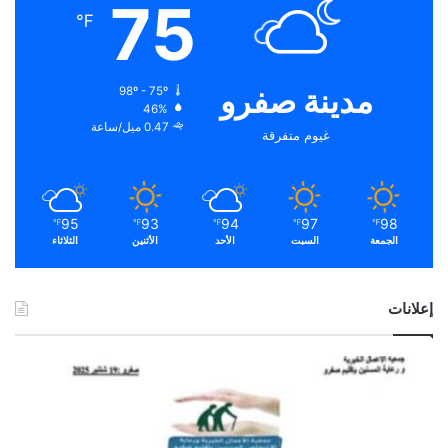
75
℉
مدينة صفرو
98º - 75º
46%
0.47 ميل/ساعة
غيوم متفرقة
95
93
94
97
98
℉
℉
℉
℉
℉
الجمعة
السبت
الأحد
الأثنين
الثلاثاء
إعلانات