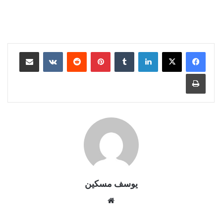
لينكدإن
بينتيريست
مشاركة عبر البريد
طباعة
يوسف مسكين
موقع
الويب