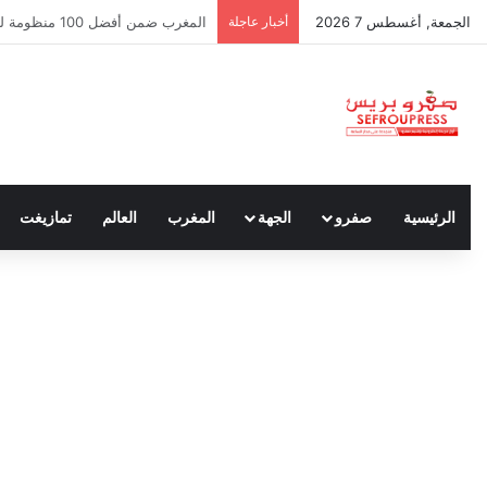
الجمعة, أغسطس 7 2026
أخبار عاجلة
سبتة ومليلية… حين يتحدث أنصار الد
الرئيسية
صفرو
الجهة
المغرب
العالم
تمازيغت