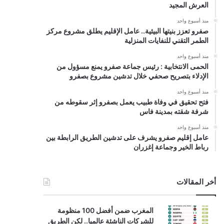
العرش المجيد
منذ أسبوع واحد
صفرو تعزز بنيتها البيئية.. عامل الإقليم يطلق مشروع مركز
الطمر التقني للنفايات المنزلية
منذ أسبوع واحد
الحمى الانتخابية : رئيس جماعة صفرو يمنع مسؤول من
الإدلاء بتصريح صحفي خلال تدشين مشروع بصفرو
منذ أسبوع واحد
فتح تحقيق في وفاة طبيب يعمل بصفرو إثر سقوطه من
شرفة شقته بمدينة فاس
منذ أسبوع واحد
عامل إقليم صفرو يشرف على تدشين الطريق الرابطة بين
رباط الخير وجماعة إغزران
أخر المقالات
المغرب ضمن أفضل 100 منظومة
للشركات الناشئة عالميا.. لكن الطريق