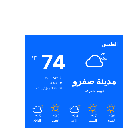
الطقس
74
℉
مدينة صفرو
98º - 74º
44%
3.87 ميل/ساعة
غيوم متفرقة
95
93
94
97
98
℉
℉
℉
℉
℉
الجمعة
السبت
الأحد
الأثنين
الثلاثاء