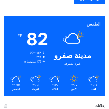
الطقس
82
℉
مدينة صفرو
90º - 81º
32%
1.79 ميل/ساعة
غيوم متفرقة
100
99
95
92
90
℉
℉
℉
℉
℉
الأحد
الأثنين
الثلاثاء
الأربعاء
الخميس
إعلانات