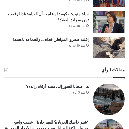
منذ 14 ساعة
نبيلة منيب: حكومة لو علمت أن القيامة غدا لرفعت
ثمن سجادة الصلاة!
منذ 18 ساعة
إقليم صفرو: المواطن خدام… والجماعة ناعسة!
منذ 19 ساعة
مقالات الرأي
هل ضحايا العبور إلى سبتة أرقام زائدة؟
منذ 5 أيام
“شنو خاصك العريان؟ المهرجان!”.. غضب واسع
وسط ساكنة البهاليل بسبب مهرجان الأزرار الحريرية