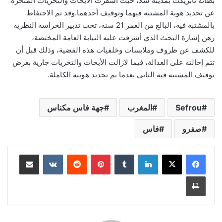
بطانة تابريكت بمدينة سلا، حيث أسفرت الأبحاث والتحريات المنجزة
عن تحديد هوية المشتبه فيهما وتوقيف أحدهما.وقد تم الاحتفاظ
بالمشتبه فيه، البالغ من العمر 21 سنة، تحت تدبير الحراسة النظرية
رهن إشارة البحث الذي أشرفت عليه النيابة العامة المختصة،
للكشف عن ظروف وملابسات وخلفيات هذه القضية، وذلك قبل أن
تتم إحالته على العدالة، فيما لازالت الأبحاث والتحريات جارية بغرض
توقيف المشتبه فيه الثاني بعدما تم تحديد هويته الكاملة.
Sefrou
المغرب
جهة فاس مكناس
صفرو
فاس
لينكدإن
بينتيريست
مشاركة عبر البريد
طباعة