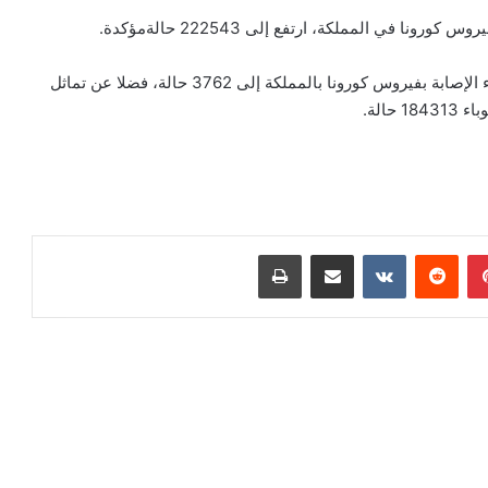
ا في المملكة، ارتفع إلى 222543 حالةمؤكدة.
كما تم تسجيل 67 حالة وفاة جديدة، ليصل عدد الوفيات جراء الإصابة بفيروس كورونا بالمملكة إلى 3762 حالة، فضلا عن تماثل
بينتيريست
مشاركة عبر البريد
طباعة