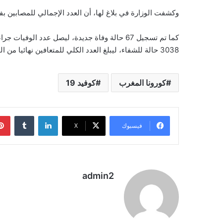
وكشفت الوزارة في بلاغ لها، أن العدد الإجمالي للمصابين بفيروس كورون
3038 حالة للشفاء، ليبلغ العدد الكلي للمتعافين نهائيا من الوباء 184313 حالة.
كورونا المغرب
كوفيد 19
لينكدإن
فيسبوك
‫X
admin2