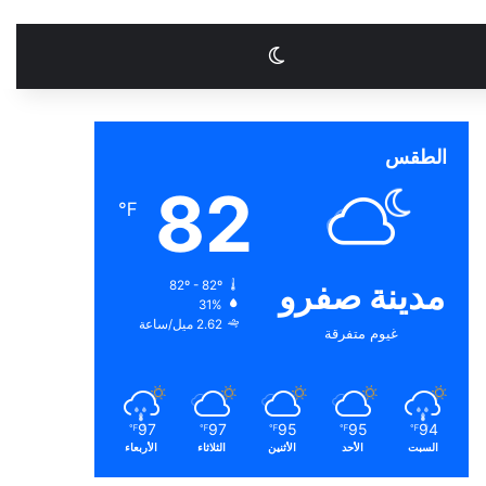
الوضع المظلم
الطقس
82
℉
مدينة صفرو
82º - 82º
31%
2.62 ميل/ساعة
غيوم متفرقة
97
97
95
95
94
℉
℉
℉
℉
℉
السبت
الأحد
الأثنين
الثلاثاء
الأربعاء