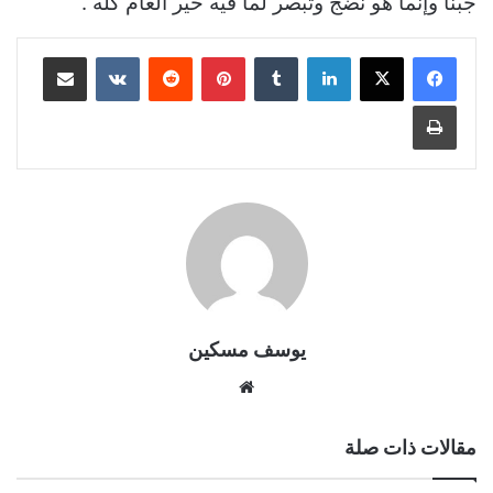
جبنا وإنما هو نضج وتبصر لما فيه خير العام كله”.
لينكدإن
بينتيريست
مشاركة عبر البريد
طباعة
يوسف مسكين
موقع
الويب
مقالات ذات صلة