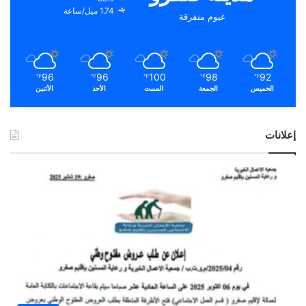
1.74 ميل/ساعة
غيوم متفرقة
96
96
100
98
92
℉
℉
℉
℉
℉
الخميس
الجمعة
السبت
الأحد
الأثنين
إعلانات