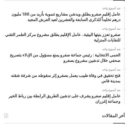
منذ أسبوع واحد
عامل إقليم صفرو يطلق ويدشن مشاريع تنموية بأزيد من 186 مليون
درهم تخليداً للذكرى السابعة والعشرين لعيد العرش المجيد
منذ أسبوع واحد
صفرو تعزز بنيتها البيئية.. عامل الإقليم يطلق مشروع مركز الطمر التقني
للنفايات المنزلية
منذ أسبوع واحد
الحمى الانتخابية : رئيس جماعة صفرو يمنع مسؤول من الإدلاء بتصريح
صحفي خلال تدشين مشروع بصفرو
منذ أسبوع واحد
فتح تحقيق في وفاة طبيب يعمل بصفرو إثر سقوطه من شرفة شقته
بمدينة فاس
منذ أسبوع واحد
عامل إقليم صفرو يشرف على تدشين الطريق الرابطة بين رباط الخير
وجماعة إغزران
أخر المقالات