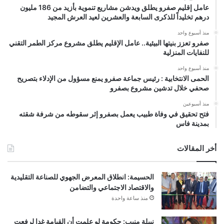
عامل إقليم صفرو يطلق ويدشن مشاريع تنموية بأزيد من 186 مليون
درهم تخليداً للذكرى السابعة والعشرين لعيد العرش المجيد
منذ أسبوع واحد
صفرو تعزز بنيتها البيئية.. عامل الإقليم يطلق مشروع مركز الطمر التقني
للنفايات المنزلية
منذ أسبوع واحد
الحمى الانتخابية : رئيس جماعة صفرو يمنع مسؤول من الإدلاء بتصريح
صحفي خلال تدشين مشروع بصفرو
منذ أسبوعين
فتح تحقيق في وفاة طبيب يعمل بصفرو إثر سقوطه من شرفة شقته
بمدينة فاس
أخر المقالات
الحسيمة: انطلاق المعرض الجهوي للصناعة التقليدية
والاقتصاد الاجتماعي والتضامن
منذ ساعة واحدة
نبيلة منيب: حكومة لو علمت أن القيامة غدا لرفعت