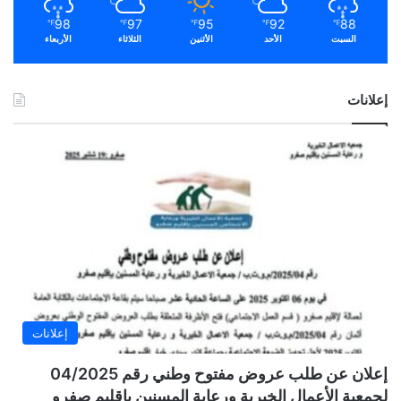
98
97
95
92
88
℉
℉
℉
℉
℉
السبت
الأحد
الأثنين
الثلاثاء
الأربعاء
إعلانات
إعلانات
إعلان عن طلب عروض مفتوح وطني رقم 04/2025
لجمعية الأعمال الخيرية ورعاية المسنين بإقليم صفرو