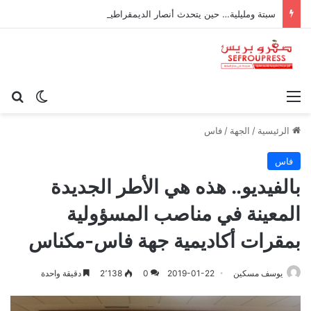
سبتة ومليلية… حين يتحدث أنصار الديمقراطية بلسان الاستعمار
القائمة
بح
الوضع ا
الرئيسية
/
الجهة
/
فاس
فاس
بالفيديو.. هذه هي الأطر الجديدة
المعينة في مناصب المسؤولية
بمقرات أكاديمية جهة فاس-مكناس
يوسف مسكين
2019-01-22
0
2٬138
دقيقة واحدة