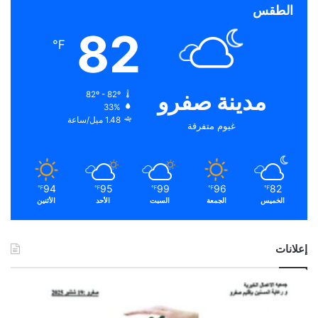
الطقس
82
℉
مدينة صفرو
82º - 82º
33%
1.48 ميل/ساعة
غيوم متفرقة
94
95
99
96
82
℉
℉
℉
℉
℉
الخميس
الجمعة
السبت
الأحد
الأثنين
إعلانات