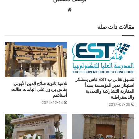
موقع
الويب
مقالات ذات صلة
تنسيق نقابي ب EST فاس يستنكر
تلاميذ ثانوية صلاح الدين الأيوبي
استهتار مدير المؤسسة بمبدأ
بفاس يردون على اتهامات طالت
المقاربة التشاركية والتعددية
أستاذهم
والديمقراطية
2024-12-14
2017-07-09