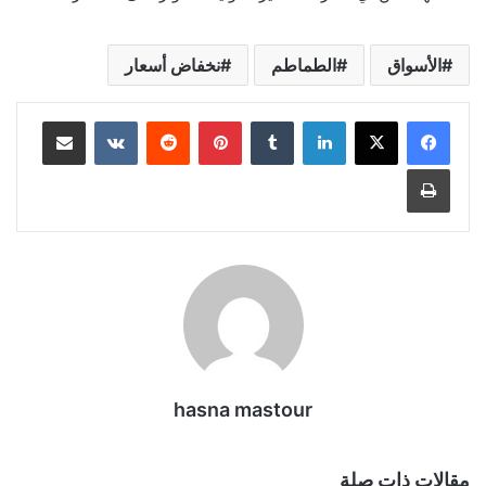
الأسواق
الطماطم
نخفاض أسعار
لينكدإن
بينتيريست
مشاركة عبر البريد
طباعة
hasna mastour
مقالات ذات صلة