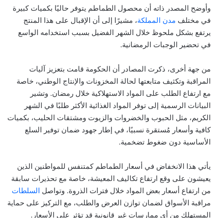
وأوضح المصدر ذاته أن محصول الطماطم يتوفر حاليًا بكميات كبيرة
في مختلف
مدن المملكة
، مشيرًا إلى أن الإقبال على هذا المنتج
يرتفع بشكل ملحوظ خلال الشهر الفضيل بسبب استخدامه الواسع
في تحضير الوجبات الرمضانية.
من جهة أخرى، ذكرت المصادر أن الحكومة قامت بتعزيز آليات
المراقبة وتكثيف متابعتها لحالة المخزونات والإنتاج الوطني، خاصة
مع ارتفاع الطلب على المواد الاستهلاكية خلال رمضان. وتشير
البيانات الرسمية إلى توفر المواد الغذائية الأكثر طلبًا في الشهر
الكريم، مثل الحبوب والخضروات والزيوت ومشتقات الحليب، بكميات
كافية وأسعار مُستقرة نسبيًا، في إطار جهود ضمان توفير السلع
الأساسية دون ضغوط تضخمية.
يأتي هذا الانخفاض في أسعار الطماطم كمتنفس للمواطنين الذين
يعيشون على وقع ارتفاع تكاليف المعيشة، خاصة مع تحذيرات سابقة
من ارتفاع أسعار بعض المواد خلال فترات الذروة. وتواصل
السلطات
مراقبة الأسواق لضمان توازن العرض والطلب، مع التركيز على حماية
المستهلك من أي ممارسات غير قانونية قد تؤثر على الأسعار.