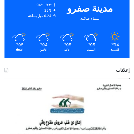
مدينة صفرو
94º - 83º
25%
6.24 ميل/ساعة
سماء صافية
95
94
95
95
94
℉
℉
℉
℉
℉
الجمعة
السبت
الأحد
الأثنين
الثلاثاء
إعلانات