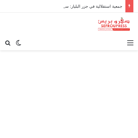
جمعية استقلالية في جزر البليار: سيادة المغرب على سبتة ومليلية “مسألة وقت”
القائمة
بح
الوضع ا