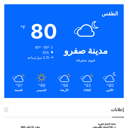
الطقس
80
℉
مدينة صفرو
80º - 80º
35%
3.76 ميل/ساعة
غيوم متفرقة
97
99
96
92
80
℉
℉
℉
℉
℉
الأثنين
الثلاثاء
الأربعاء
الخميس
الجمعة
إعلانات