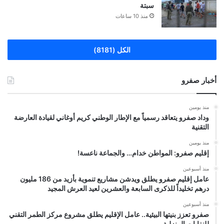
سبتة
منذ 10 ساعات
الكل (8181)
أخبار صفرو
منذ يومين
وداد صفرو يتعاقد رسمياً مع الإطار الوطني كريم أوغاني لقيادة العارضة
التقنية
منذ يومين
إقليم صفرو: المواطن خدام… والجماعة ناعسة!
منذ أسبوعين
عامل إقليم صفرو يطلق ويدشن مشاريع تنموية بأزيد من 186 مليون
درهم تخليداً للذكرى السابعة والعشرين لعيد العرش المجيد
منذ أسبوعين
صفرو تعزز بنيتها البيئية.. عامل الإقليم يطلق مشروع مركز الطمر التقني
للنفايات المنزلية