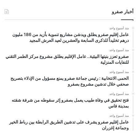
أخبار صفرو
منذ أسبوع واحد
عامل إقليم صفرو يطلق ويدشن مشاريع تنموية بأزيد من 186 مليون
درهم تخليداً للذكرى السابعة والعشرين لعيد العرش المجيد
منذ أسبوع واحد
صفرو تعزز بنيتها البيئية.. عامل الإقليم يطلق مشروع مركز الطمر التقني
للنفايات المنزلية
منذ أسبوع واحد
الحمى الانتخابية : رئيس جماعة صفرو يمنع مسؤول من الإدلاء بتصريح
صحفي خلال تدشين مشروع بصفرو
منذ أسبوع واحد
فتح تحقيق في وفاة طبيب يعمل بصفرو إثر سقوطه من شرفة شقته
بمدينة فاس
منذ أسبوع واحد
عامل إقليم صفرو يشرف على تدشين الطريق الرابطة بين رباط الخير
وجماعة إغزران