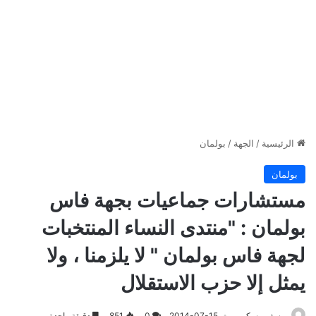
الرئيسية
/
الجهة
/
بولمان
بولمان
مستشارات جماعيات بجهة فاس
بولمان : "منتدى النساء المنتخبات
لجهة فاس بولمان " لا يلزمنا ، ولا
يمثل إلا حزب الاستقلال
يوسف مسكين
2014-07-15
0
851
دقيقة واحدة