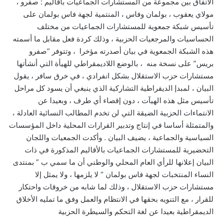
الاتفاق بين مجموعة من المستشارات الجماعيات بأقاليم : صفرو ،
مولاي يعقوب ، بولمان وفاس ، المنتمية لجهة فاس بولمان على
تأسيس شبكة جمعوية للمستشارات الجماعيات من مختلف
الحساسيات والمرجعيات الحزبية ، وذلك كردة فعل مقابل ما أسمته
هذه الشبكة الجمعوية في بيان أصدرته مؤخرا ، وتتوفر “صفرو
بريس” على نسخة منه ، بالوضع اللاديمقراطي للهيأة التي أنشأتها
مستشارات حزب الاستقلال بشكل انفرادي ، في خرق سافر ، يقول
البيان ، لمبدإ الديقراطية التشاركية الذي ينبغي أن يسود كل مراحل
تأسيس مثل هذه الهيآت ، دون إقصاء أي طرف ، وبعيدا عن
الانتماءات الحزبية الضيقة التي لن تخدم المطالب النسائية العادلة ،
والمتمثلة أساسا في إنتاج وتدبير القرارات المحلية داخل المؤسسات
السياسية والجماعية ، يضيف البيان . وأكدت الجمعيات واللجان
التحضيرية للمستشارات الجماعيات بالأقاليم المذكورة في ذات
البيان إعلانها للرأي العام المحلي والوطني أن ما سمي ب ” بمنتدى
النساء المنتخبات لجهة فاس بولمان ” لا يلزمها ، ولا يمثل إلا
مستشارات حزب الاستقلال ، وذلك لما شابه من خروقات واحتكار
للقرار ، مع التنويه بحقها في الانتظام والعمل وفق ما تمليه الأخلاق
الديمقراطية بعيدا عن لغة التحكم والسيطرة الحزبية