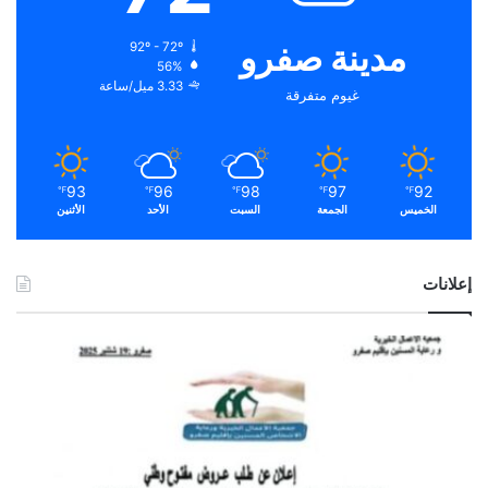
مدينة صفرو
92º - 72º
56%
3.33 ميل/ساعة
غيوم متفرقة
93
96
98
97
92
℉
℉
℉
℉
℉
الخميس
الجمعة
السبت
الأحد
الأثنين
إعلانات