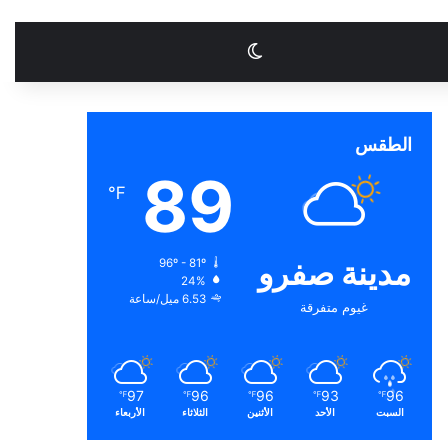
الوضع المظلم
الطقس
89
℉
مدينة صفرو
96º - 81º
24%
6.53 ميل/ساعة
غيوم متفرقة
97
96
96
93
96
℉
℉
℉
℉
℉
السبت
الأحد
الأثنين
الثلاثاء
الأربعاء