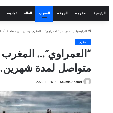
الرئيسية
صفرو
الجهة
المغرب
العالم
تمازيغت
الرئيسية
/
المغرب
/
“العمراوي”… المغرب يحتاج إلى تساقط أمط
المغرب
“العمراوي”… المغرب 
متواصل لمدة شهرين.
2022-11-25
Soumia Ahemri