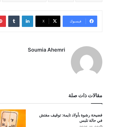
لينكدإن
فيسبوك
‫X
Soumia Ahemri
مقالات ذات صلة
فضيحة رشوة بأولاد تايمة: توقيف مفتش
في حالة تلبس