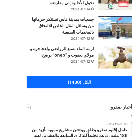
تحول الأغلبية إلى معارضة
2024-07-14
جمعيات بمدينة فاس تستنكر حرمانها
من وسائل النقل الخاص للالتحاق
بالمخيمات الصيفية
2024-07-12
ازمة الماء بسبع الرواضي ولعجاجرة و
مولاي يعقوب و “onep” يوضح
2024-07-12
الكل (1430)
أخبار صفرو
منذ أسبوع واحد
عامل إقليم صفرو يطلق ويدشن مشاريع تنموية بأزيد من
186 مليون درهم تخليداً للذكرى السابعة والعشرين لعيد