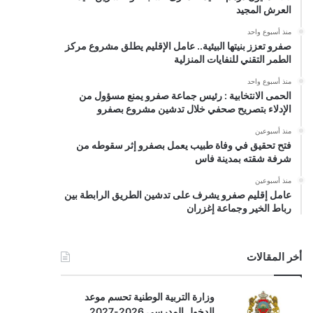
العرش المجيد
منذ أسبوع واحد
صفرو تعزز بنيتها البيئية.. عامل الإقليم يطلق مشروع مركز
الطمر التقني للنفايات المنزلية
منذ أسبوع واحد
الحمى الانتخابية : رئيس جماعة صفرو يمنع مسؤول من
الإدلاء بتصريح صحفي خلال تدشين مشروع بصفرو
منذ أسبوعين
فتح تحقيق في وفاة طبيب يعمل بصفرو إثر سقوطه من
شرفة شقته بمدينة فاس
منذ أسبوعين
عامل إقليم صفرو يشرف على تدشين الطريق الرابطة بين
رباط الخير وجماعة إغزران
أخر المقالات
وزارة التربية الوطنية تحسم موعد
الدخول المدرسي 2026-2027