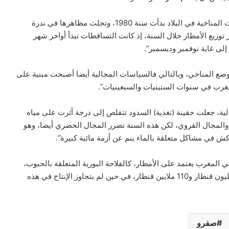
وكشف العمراوي في تصريحاته لمصادر إعلامية، أن “التغيرات المناخية في البلاد بدأت سنة 1980، وتجلت مظاهرها في ندرة
وزيع الأمطار خلال السنة، إذ كانت التساقطات تبدأ أواخر شهر
 إلى غاية نوفمبر وديسمبر”.
وضع المناخي، وبالتالي فالسياسات المجالية أيضا أصبحت مبنية على
غرب في سنوات الستينيات والسبعينيات”.
الية، جعلت حقينة (تغذية) السدود تتقلص إلى درجة أثرت على مياه
والمجال القروي، لكن هذه السنة تضرر المجال الحضري أيضا، وهو
ش في مشاكل متعلقة بالماء ينم عن أزمة مائية كبيرة”.
 المغرب يعتمد على الأمطار، كالفلاحة البورية المتعلقة بالحبوب،
حيث إن معدل إنتاج المغرب من الحبوب يتراوح ما بين 30 مليون قنطار و110 ملايين قنطار، في حين لم يتجاوز الإنتاج في هذه
صفرو