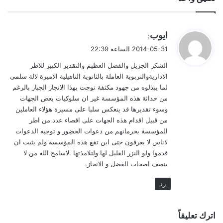
ي
ايوب
:
ق
2014-05-31 الساعة 22:39
و
الشكر الجزيل والفضل العظيم والتقدير الكبير للاطر
ل
الاداريةوالتربوية العاملة بالثانوية التاهيلية الاميرة لالة سلمى
لما يبذلوه من جهود مكثفة توجت بهذا الانجاز الجبار بالرغم
من حداثة هذه المؤسسة غير ان سلوكيات بعض الجهات
وسوء تقديرها قد ينعكس سلبا على مسيرة هؤلاء العاملين
من قبيل اقدام هذه الجهات على اقصاء عدد من اطر
المؤسسة بحرمانهم من دعوات الحضور و توجيه الدعوات
لاناس لا يعرفون حتى اين تقع هذه المؤسسة ولم يثبت ان
قدموا ولو النزر القليل لها ولتلامذتها .لاسامح الله من لا
ينصف اصحاب الفضل و الانجاز.
رد
اترك تعليقاً