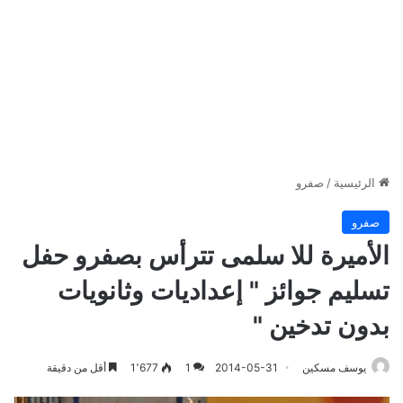
الرئيسية
/
صفرو
صفرو
الأميرة للا سلمى تترأس بصفرو حفل
تسليم جوائز " إعداديات وثانويات
بدون تدخين "
يوسف مسكين
2014-05-31
1
1٬677
أقل من دقيقة