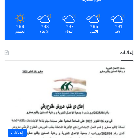
99
98
97
95
91
℉
℉
℉
℉
℉
الأحد
الأثنين
الثلاثاء
الأربعاء
الخميس
إعلانات
إعلانات