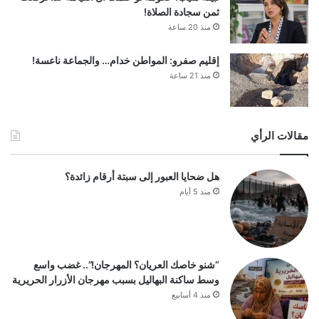
ثمن سجادة الصلاة!
منذ 20 ساعة
إقليم صفرو: المواطن خدام… والجماعة ناعسة!
منذ 21 ساعة
مقالات الرأي
هل ضحايا العبور إلى سبتة أرقام زائدة؟
منذ 5 أيام
“شنو خاصك العريان؟ المهرجان!”.. غضب واسع
وسط ساكنة البهاليل بسبب مهرجان الأزرار الحريرية
منذ 4 أسابيع