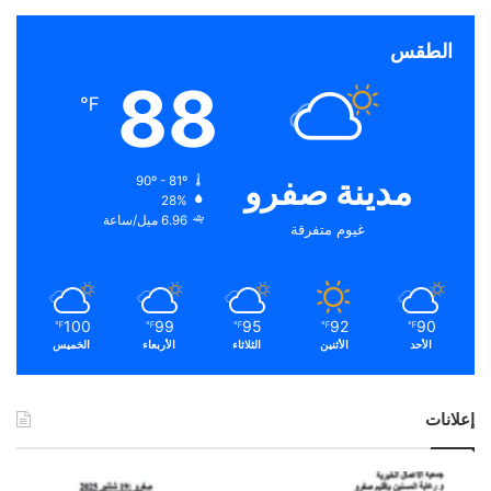
الطقس
88
℉
مدينة صفرو
90º - 81º
28%
6.96 ميل/ساعة
غيوم متفرقة
100
99
95
92
90
℉
℉
℉
℉
℉
الأحد
الأثنين
الثلاثاء
الأربعاء
الخميس
إعلانات