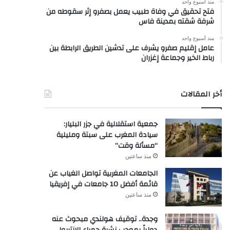
منذ أسبوع واحد
فتح تحقيق في وفاة طبيب يعمل بصفرو إثر سقوطه من
شرفة شقته بمدينة فاس
منذ أسبوع واحد
عامل إقليم صفرو يشرف على تدشين الطريق الرابطة بين
رباط الخير وجماعة إغزران
أخر المقالات
جمعية استقلالية في جزر البليار:
سيادة المغرب على سبتة ومليلية
“مسألة وقت”
منذ ساعتين
الجامعات المغربية تواصل الغياب عن
قائمة أفضل 10 جامعات في إفريقيا
منذ ساعتين
وجدة.. توقيف هولندي مبحوث عنه
دولياً بموجب نشرة حمراء للإنتربول