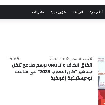
أقلام حرة
الرياضه
شؤون دينية
متفرقات
يوسف المسكين
2025-12-11
0
0
اتفاق الكاف والـONCF يرسم ملامح تنقل
جماهير “كان المغرب 2025” في سابقة
لوجيستيكية إفريقية
ب