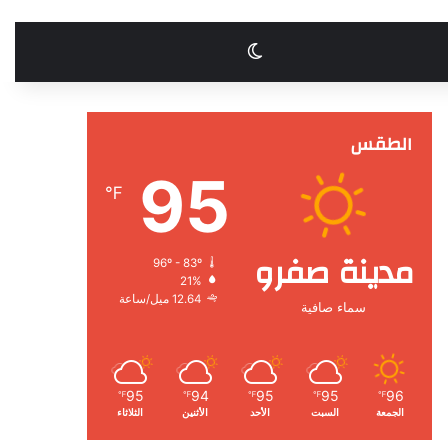
الوضع المظلم
الطقس
95
℉
مدينة صفرو
96º - 83º
21%
12.64 ميل/ساعة
سماء صافية
95
94
95
95
96
℉
℉
℉
℉
℉
الجمعة
السبت
الأحد
الأثنين
الثلاثاء