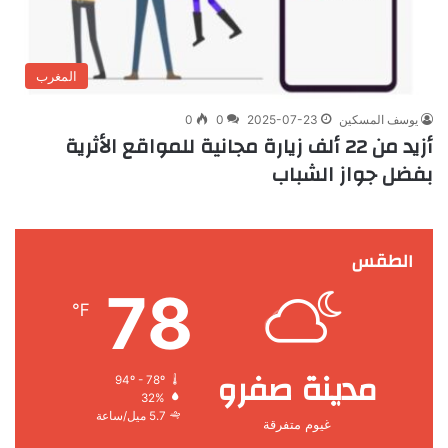
المغرب
يوسف المسكين
2025-07-23
0
0
أزيد من 22 ألف زيارة مجانية للمواقع الأثرية
بفضل جواز الشباب
الطقس
78
℉
مدينة صفرو
94º - 78º
32%
5.7 ميل/ساعة
غيوم متفرقة