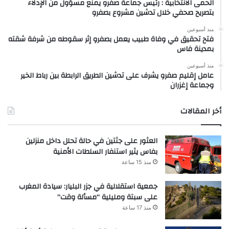
الحمى الانتخابية : رئيس جماعة صفرو يمنع مسؤول من الإدلاء
بتصريح صحفي خلال تدشين مشروع بصفرو
منذ أسبوعين
فتح تحقيق في وفاة طبيب يعمل بصفرو إثر سقوطه من شرفة شقته
بمدينة فاس
منذ أسبوعين
عامل إقليم صفرو يشرف على تدشين الطريق الرابطة بين رباط الخير
وجماعة إغزران
أخر المقالات
العثور على جثتين في حالة تحلل داخل منزلين
بفاس يثير استنفار السلطات الأمنية
منذ 15 ساعة
جمعية استقلالية في جزر البليار: سيادة المغرب
على سبتة ومليلية “مسألة وقت”
منذ 17 ساعة