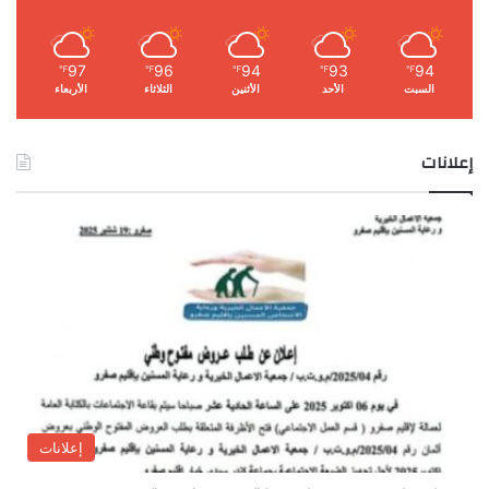
97
96
94
93
94
℉
℉
℉
℉
℉
السبت
الأحد
الأثنين
الثلاثاء
الأربعاء
إعلانات
إعلانات