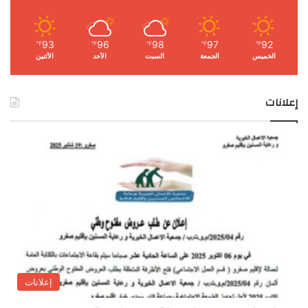
93
96
98
97
92
℉
℉
℉
℉
℉
الخميس
الجمعة
السبت
الأحد
الأثنين
إعلانات
إعلانات