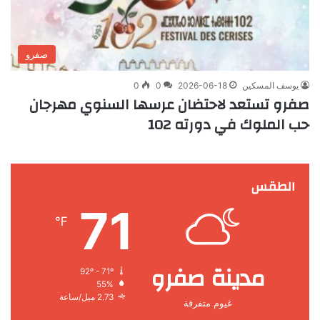
صفرو
يوسف المسكين
2026-06-18
0
0
صفرو تستعد لاحتضان عرسها السنوي مهرجان
حب الملوك في دورته 102
الطقس
71
℉
مدينة صفرو
92º - 71º
55%
2.73 ميل/ساعة
غيوم متفرقة