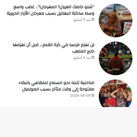
“شنو خاصك العريان؟ المهرجان!”.. غضب واسع
وسط ساكنة البهاليل بسبب مهرجان الأزرار الحريرية
منذ 3 أسابيع
لن نهزم فرنسا في كرة القدم… قبل أن نهزمها
خارج الملعب
منذ 4 أسابيع
الداخلية تتجه نحو السماح للمقاهي بالبقاء
مفتوحة إلى وقت متأخر بسبب المونديال
2026-06-09
زر
© حقوق النشر 2026، جميع الحقوق محفوظة |