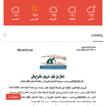
97
99
96
92
80
℉
℉
℉
℉
℉
الأثنين
الثلاثاء
الأربعاء
الخميس
الجمعة
إعلانات
إعلانات