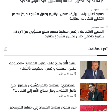
درهم تخليداً للذكرى السابعة والعشرين لعيد العرش المجيد
منذ أسبوعين
صفرو تعزز بنيتها البيئية.. عامل الإقليم يطلق مشروع مركز الطمر
التقني للنفايات المنزلية
منذ أسبوعين
الحمى الانتخابية : رئيس جماعة صفرو يمنع مسؤول من الإدلاء
بتصريح صحفي خلال تدشين مشروع بصفرو
أخر المقالات
بنعبد الله يفتح ملف تضارب المصالح: «الحكومة
تطلق الصفقة ورئيس الحكومة يأخذها»
منذ 5 ساعات
المنصوري: المغاربة والمراكشيون يضعون فيّ
كامل الثقة»… وهل يحتاج الأمر إلى انتخابات؟
منذ 6 ساعات
حين تتحول محاربة الفساد إلى حماية للمرشحين