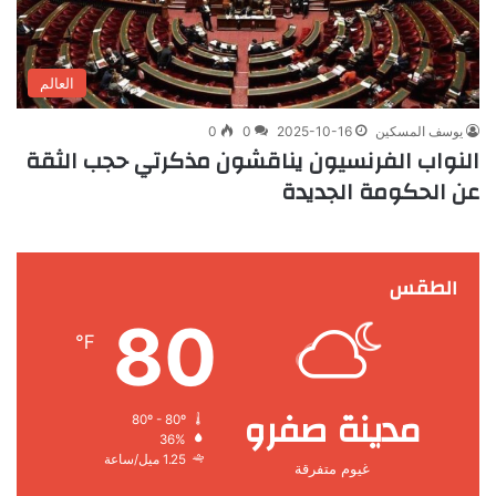
العالم
يوسف المسكين
2025-10-16
0
0
النواب الفرنسيون يناقشون مذكرتي حجب الثقة
عن الحكومة الجديدة
الطقس
80
℉
مدينة صفرو
80º - 80º
36%
1.25 ميل/ساعة
غيوم متفرقة