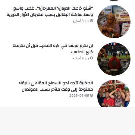
“شنو خاصك العريان؟ المهرجان!”.. غضب واسع
وسط ساكنة البهاليل بسبب مهرجان الأزرار الحريرية
منذ 3 أسابيع
لن نهزم فرنسا في كرة القدم… قبل أن نهزمها
خارج الملعب
منذ 4 أسابيع
الداخلية تتجه نحو السماح للمقاهي بالبقاء
مفتوحة إلى وقت متأخر بسبب المونديال
2026-06-09
زر
© حقوق النشر 2026، جميع الحقوق محفوظة |