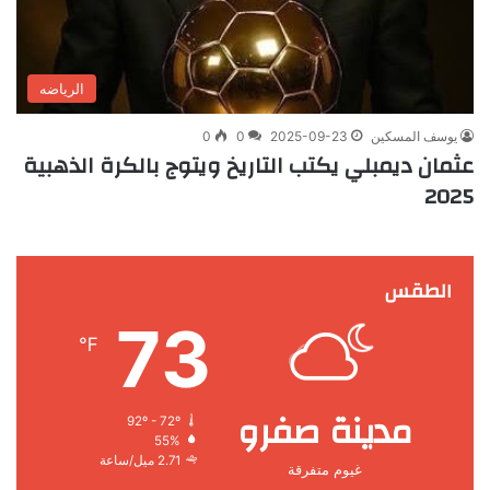
الرياضه
يوسف المسكين
2025-09-23
0
0
عثمان ديمبلي يكتب التاريخ ويتوج بالكرة الذهبية
2025
الطقس
73
℉
مدينة صفرو
92º - 72º
55%
2.71 ميل/ساعة
غيوم متفرقة