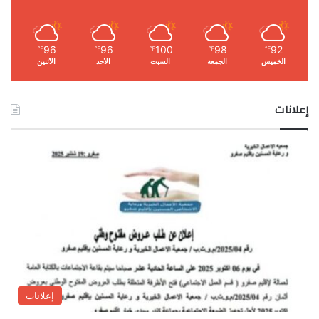
96
96
100
98
92
℉
℉
℉
℉
℉
الخميس
الجمعة
السبت
الأحد
الأثنين
إعلانات
إعلانات