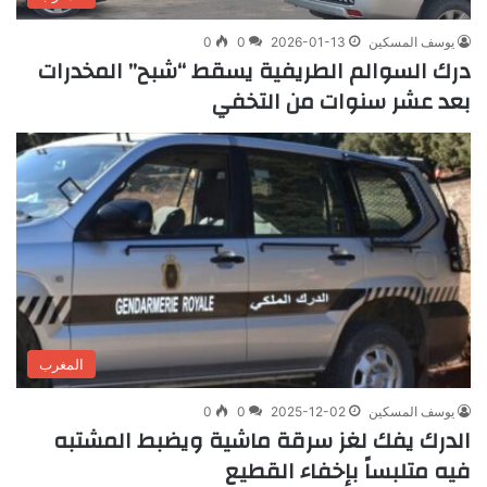
يوسف المسكين
2026-01-13
0
0
درك السوالم الطريفية يسقط “شبح” المخدرات
بعد عشر سنوات من التخفي
المغرب
يوسف المسكين
2025-12-02
0
0
الدرك يفك لغز سرقة ماشية ويضبط المشتبه
فيه متلبساً بإخفاء القطيع