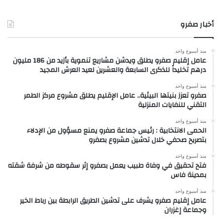
أخبار صفرو
منذ أسبوع واحد
عامل إقليم صفرو يطلق ويدشن مشاريع تنموية بأزيد من 186 مليون
درهم تخليداً للذكرى السابعة والعشرين لعيد العرش المجيد
منذ أسبوع واحد
صفرو تعزز بنيتها البيئية.. عامل الإقليم يطلق مشروع مركز الطمر
التقني للنفايات المنزلية
منذ أسبوع واحد
الحمى الانتخابية : رئيس جماعة صفرو يمنع مسؤول من الإدلاء
بتصريح صحفي خلال تدشين مشروع بصفرو
منذ أسبوع واحد
فتح تحقيق في وفاة طبيب يعمل بصفرو إثر سقوطه من شرفة شقته
بمدينة فاس
منذ أسبوع واحد
عامل إقليم صفرو يشرف على تدشين الطريق الرابطة بين رباط الخير
وجماعة إغزران