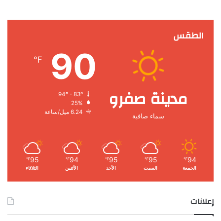
الطقس
90
℉
مدينة صفرو
94º - 83º
25%
6.24 ميل/ساعة
سماء صافية
95
94
95
95
94
℉
℉
℉
℉
℉
الجمعة
السبت
الأحد
الأثنين
الثلاثاء
إعلانات