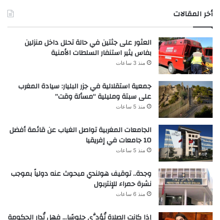
أخر المقالات
العثور على جثتين في حالة تحلل داخل منزلين
بفاس يثير استنفار السلطات الأمنية
منذ 3 ساعات
جمعية استقلالية في جزر البليار: سيادة المغرب
على سبتة ومليلية “مسألة وقت”
منذ 5 ساعات
الجامعات المغربية تواصل الغياب عن قائمة أفضل
10 جامعات في إفريقيا
منذ 5 ساعات
وجدة.. توقيف هولندي مبحوث عنه دولياً بموجب
نشرة حمراء للإنتربول
منذ 6 ساعات
إذا كانت الصلاة تُؤدَّى جلوسًا… فهل تُدار الحكومة