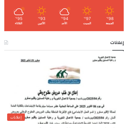
95
93
94
97
98
℉
℉
℉
℉
℉
الجمعة
السبت
الأحد
الأثنين
الثلاثاء
إعلانات
إعلانات