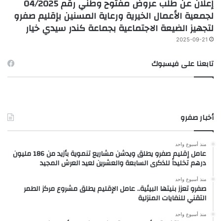
إعلان عن طلب عروض مفتوح وطني رقم 04/2025
لجمعية الأعمال الخيرية ورعاية المسنين بإقليم صفرو
لتجهيز الضيعة الاجتماعية بجماعة كندر سيدي خيار
2025-09-21
تابعنا على فيسبوك
أخبار صفرو
منذ أسبوع واحد
عامل إقليم صفرو يطلق ويدشن مشاريع تنموية بأزيد من 186 مليون
درهم تخليداً للذكرى السابعة والعشرين لعيد العرش المجيد
منذ أسبوع واحد
صفرو تعزز بنيتها البيئية.. عامل الإقليم يطلق مشروع مركز الطمر
التقني للنفايات المنزلية
منذ أسبوع واحد