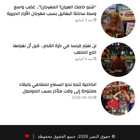
“شنو خاصك العريان؟ المهرجان!”.. غضب واسع
وسط ساكنة البهاليل بسبب مهرجان الأزرار الحريرية
منذ 3 أسابيع
لن نهزم فرنسا في كرة القدم… قبل أن نهزمها
خارج الملعب
منذ 4 أسابيع
الداخلية تتجه نحو السماح للمقاهي بالبقاء
مفتوحة إلى وقت متأخر بسبب المونديال
2026-06-09
© حقوق النشر 2026، جميع الحقوق محفوظة |