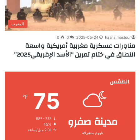
المغرب
0
0
2025-05-24
hasna mastour
مناورات عسكرية مغربية أمريكية واسعة
النطاق في ختام تمرين “الأسد الإفريقي2025”
الطقس
75
℉
مدينة صفرو
98º - 75º
45%
2.91 ميل/ساعة
غيوم متفرقة