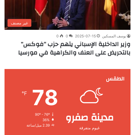
غير مصنف
يوسف المسكين
2025-07-15
0
0
وزير الداخلية الإسباني يتهم حزب “فوكس”
بالتحريض على العنف والكراهية في مورسيا
الطقس
78
℉
مدينة صفرو
90º - 76º
36%
2.39 ميل/ساعة
غيوم متفرقة