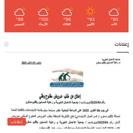
98
100
96
93
90
℉
℉
℉
℉
℉
الأحد
الأثنين
الثلاثاء
الأربعاء
الخميس
إعلانات
إعلانات