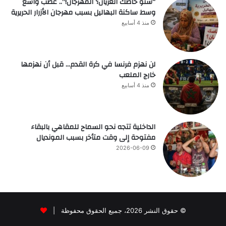
“شنو خاصك العريان؟ المهرجان!”.. غضب واسع
وسط ساكنة البهاليل بسبب مهرجان الأزرار الحريرية
منذ 4 أسابيع
لن نهزم فرنسا في كرة القدم… قبل أن نهزمها
خارج الملعب
منذ 4 أسابيع
الداخلية تتجه نحو السماح للمقاهي بالبقاء
مفتوحة إلى وقت متأخر بسبب المونديال
2026-06-09
© حقوق النشر 2026، جميع الحقوق محفوظة |