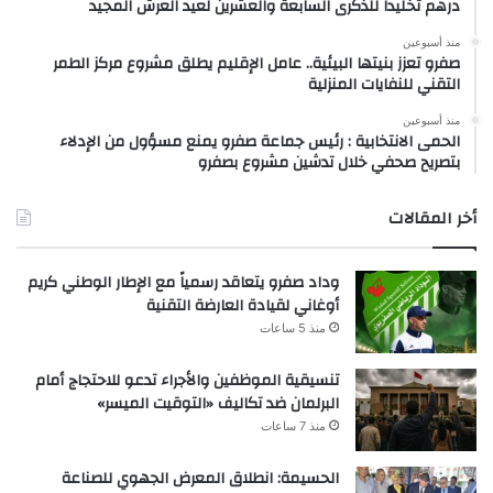
درهم تخليداً للذكرى السابعة والعشرين لعيد العرش المجيد
منذ أسبوعين
صفرو تعزز بنيتها البيئية.. عامل الإقليم يطلق مشروع مركز الطمر
التقني للنفايات المنزلية
منذ أسبوعين
الحمى الانتخابية : رئيس جماعة صفرو يمنع مسؤول من الإدلاء
بتصريح صحفي خلال تدشين مشروع بصفرو
أخر المقالات
وداد صفرو يتعاقد رسمياً مع الإطار الوطني كريم
أوغاني لقيادة العارضة التقنية
منذ 5 ساعات
تنسيقية الموظفين والأجراء تدعو للاحتجاج أمام
البرلمان ضد تكاليف «التوقيت الميسر»
منذ 7 ساعات
الحسيمة: انطلاق المعرض الجهوي للصناعة