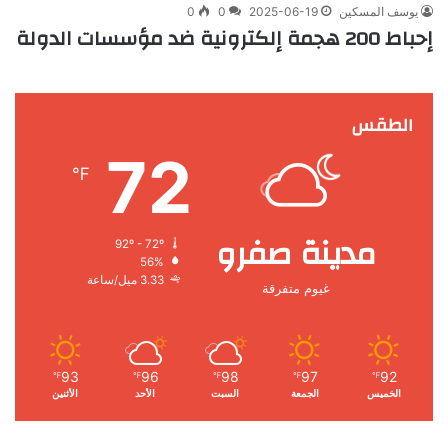
يوسف المسكين
2025-06-19
0
0
إحباط 200 هجمة إلكترونية ضد مؤسسات الدولة
الطقس
72
℉
مدينة صفرو
92º - 72º
56%
3.33 ميل/ساعة
غيوم متفرقة
93
96
98
97
92
℉
℉
℉
℉
℉
الخميس
الجمعة
السبت
الأحد
الأثنين