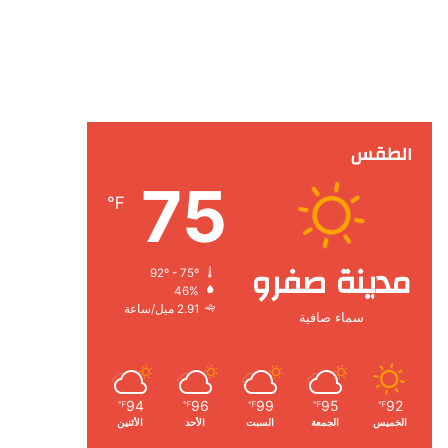
الطقس
75
℉
مدينة صفرو
92º - 75º
46%
2.91 ميل/ساعة
سماء صافية
94
96
99
95
92
℉
℉
℉
℉
℉
الخميس
الجمعة
السبت
الأحد
الأثنين