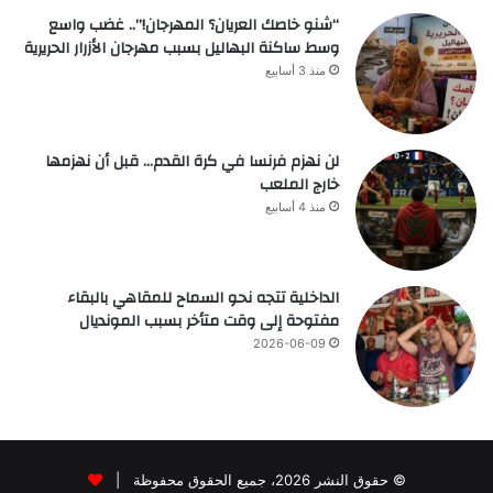
“شنو خاصك العريان؟ المهرجان!”.. غضب واسع
وسط ساكنة البهاليل بسبب مهرجان الأزرار الحريرية
منذ 3 أسابيع
لن نهزم فرنسا في كرة القدم… قبل أن نهزمها
خارج الملعب
منذ 4 أسابيع
الداخلية تتجه نحو السماح للمقاهي بالبقاء
مفتوحة إلى وقت متأخر بسبب المونديال
2026-06-09
© حقوق النشر 2026، جميع الحقوق محفوظة |