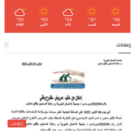
95
93
94
97
98
℉
℉
℉
℉
℉
الجمعة
السبت
الأحد
الأثنين
الثلاثاء
إعلانات
إعلانات