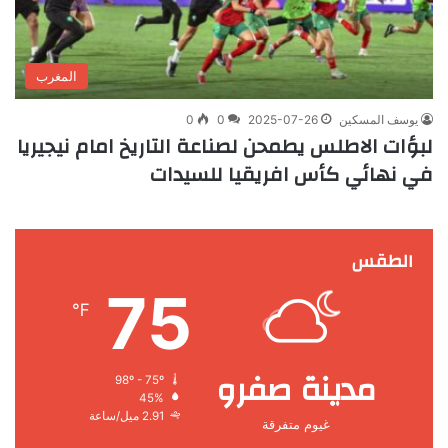
المغرب
يوسف المسكين
2025-07-26
0
0
لبؤات الاطلس يطمحن لصناعة التاريخ امام نيجيريا
في نهائي كأس افريقيا للسيدات
الطقس
75
℉
مدينة صفرو
98º - 75º
45%
2.91 ميل/ساعة
غيوم متفرقة