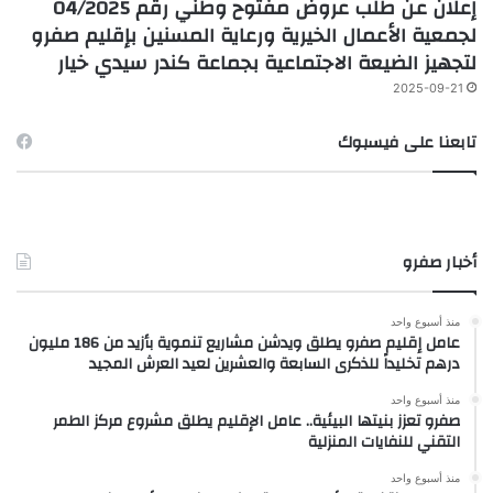
إعلان عن طلب عروض مفتوح وطني رقم 04/2025
لجمعية الأعمال الخيرية ورعاية المسنين بإقليم صفرو
لتجهيز الضيعة الاجتماعية بجماعة كندر سيدي خيار
2025-09-21
تابعنا على فيسبوك
أخبار صفرو
منذ أسبوع واحد
عامل إقليم صفرو يطلق ويدشن مشاريع تنموية بأزيد من 186 مليون
درهم تخليداً للذكرى السابعة والعشرين لعيد العرش المجيد
منذ أسبوع واحد
صفرو تعزز بنيتها البيئية.. عامل الإقليم يطلق مشروع مركز الطمر
التقني للنفايات المنزلية
منذ أسبوع واحد