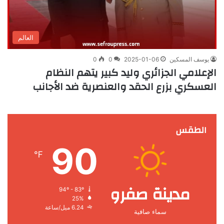
العالم
يوسف المسكين
2025-01-06
0
0
الإعلامي الجزائري وليد كبير يتهم النظام
العسكري بزرع الحقد والعنصرية ضد الأجانب
الطقس
90
℉
مدينة صفرو
94º - 83º
25%
6.24 ميل/ساعة
سماء صافية