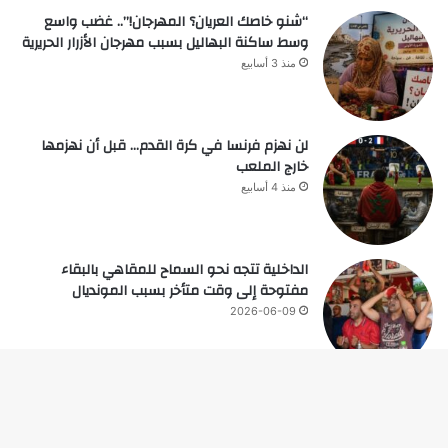
“شنو خاصك العريان؟ المهرجان!”.. غضب واسع
وسط ساكنة البهاليل بسبب مهرجان الأزرار الحريرية
منذ 3 أسابيع
لن نهزم فرنسا في كرة القدم… قبل أن نهزمها
خارج الملعب
منذ 4 أسابيع
الداخلية تتجه نحو السماح للمقاهي بالبقاء
مفتوحة إلى وقت متأخر بسبب المونديال
2026-06-09
زر
© حقوق النشر 2026، جميع الحقوق محفوظة |