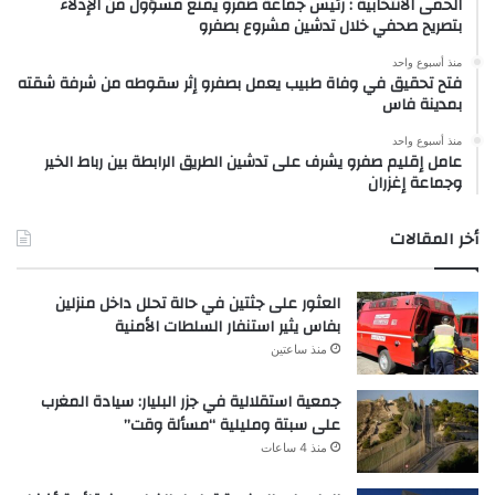
الحمى الانتخابية : رئيس جماعة صفرو يمنع مسؤول من الإدلاء
بتصريح صحفي خلال تدشين مشروع بصفرو
منذ أسبوع واحد
فتح تحقيق في وفاة طبيب يعمل بصفرو إثر سقوطه من شرفة شقته
بمدينة فاس
منذ أسبوع واحد
عامل إقليم صفرو يشرف على تدشين الطريق الرابطة بين رباط الخير
وجماعة إغزران
أخر المقالات
العثور على جثتين في حالة تحلل داخل منزلين
بفاس يثير استنفار السلطات الأمنية
منذ ساعتين
جمعية استقلالية في جزر البليار: سيادة المغرب
على سبتة ومليلية “مسألة وقت”
منذ 4 ساعات