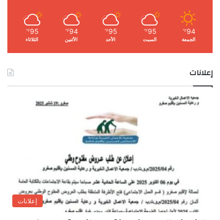
95
94
95
95
94
℉
℉
℉
℉
℉
الجمعة
السبت
الأحد
الأثنين
الثلاثاء
إعلانات
إعلانات