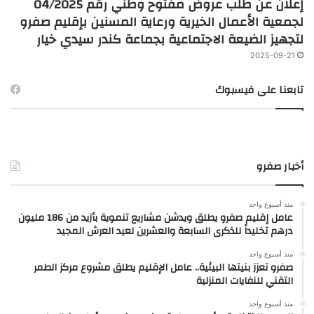
إعلان عن طلب عروض مفتوح وطني رقم 04/2025
لجمعية الأعمال الخيرية ورعاية المسنين بإقليم صفرو
لتجهيز الضيعة الاجتماعية بجماعة كندر سيدي خيار
2025-09-21
تابعنا على فيسبوك
أخبار صفرو
منذ أسبوع واحد
عامل إقليم صفرو يطلق ويدشن مشاريع تنموية بأزيد من 186 مليون
درهم تخليداً للذكرى السابعة والعشرين لعيد العرش المجيد
منذ أسبوع واحد
صفرو تعزز بنيتها البيئية.. عامل الإقليم يطلق مشروع مركز الطمر
التقني للنفايات المنزلية
منذ أسبوع واحد