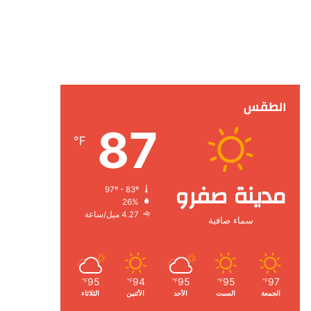
الطقس
87
℉
مدينة صفرو
97º - 83º
26%
4.27 ميل/ساعة
سماء صافية
95
94
95
95
97
℉
℉
℉
℉
℉
الجمعة
السبت
الأحد
الأثنين
الثلاثاء