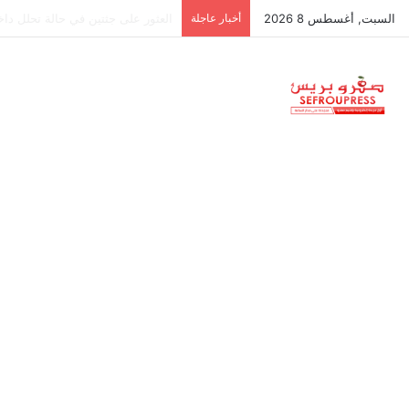
السبت, أغسطس 8 2026
أخبار عاجلة
جمعية استقلالية في جزر البليار: س