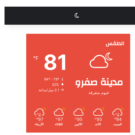
الوضع المظلم
الطقس
81
℉
مدينة صفرو
94º - 78º
32%
2.1 ميل/ساعة
غيوم متفرقة
97
97
95
95
94
℉
℉
℉
℉
℉
السبت
الأحد
الأثنين
الثلاثاء
الأربعاء