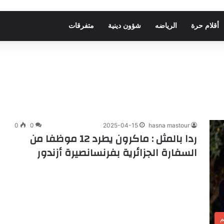
أقلام حرة
الرياضه
شؤون دينية
متفرقات
0
0
2025-04-15
hasna mastour
ردا بالمثل : ماكرون يطرد 12 موظفا من
السفارة الجزائرية بفرنسانصيرة أزندور
م