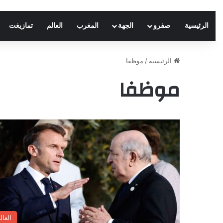
الرئيسية
صفرو
الجهة
المغرب
العالم
تمازيغت
الرئيسية
/
موظفا
موظفا
العال