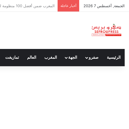
الجمعة, أغسطس 7 2026
أخبار عاجلة
سبتة ومليلية… حين يتحدث أنصار الد
الرئيسية
صفرو
الجهة
المغرب
العالم
تمازيغت