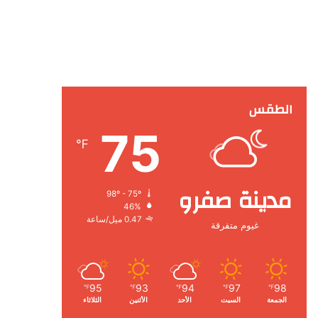
الطقس
75
℉
مدينة صفرو
98º - 75º
46%
0.47 ميل/ساعة
غيوم متفرقة
95
93
94
97
98
℉
℉
℉
℉
℉
الجمعة
السبت
الأحد
الأثنين
الثلاثاء