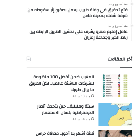
منذ أسبوع واحد
فتح تحقيق في وفاة طبيب يعمل بصفرو إثر سقوطه من
شرفة شقته بمدينة فاس
منذ أسبوع واحد
عامل إقليم صفرو يشرف على تدشين الطريق الرابطة بين
رباط الخير وجماعة إغزران
أخر المقالات
المغرب ضمن أفضل 100 منظومة
للشركات الناشئة عالميا.. لكن الطريق
ما يزال طويلا
منذ 13 ساعة
سبتة ومليلية… حين يتحدث أنصار
الديمقراطية بلسان الاستعمار
منذ 14 ساعة
ثلاثة أشهر بلا أجور.. معاناة حراس