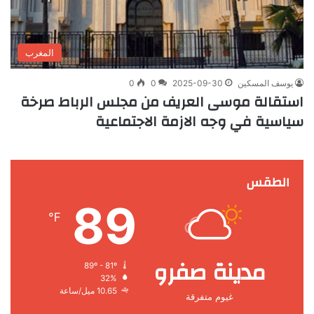
المغرب
يوسف المسكين
2025-09-30
0
0
استقالة موسى العريف من مجلس الرباط صرخة
سياسية في وجه الازمة الاجتماعية
الطقس
89
℉
مدينة صفرو
89º - 81º
32%
10.65 ميل/ساعة
غيوم متفرقة