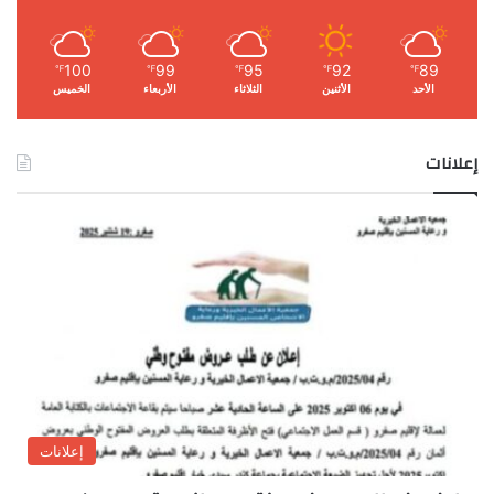
100
99
95
92
89
℉
℉
℉
℉
℉
الأحد
الأثنين
الثلاثاء
الأربعاء
الخميس
إعلانات
إعلانات