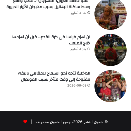
“شنو خاصك العريان؟ المهرجان!”.. غضب واسع
وسط ساكنة البهاليل بسبب مهرجان الأزرار الحريرية
منذ 4 أسابيع
لن نهزم فرنسا في كرة القدم… قبل أن نهزمها
خارج الملعب
منذ 4 أسابيع
الداخلية تتجه نحو السماح للمقاهي بالبقاء
مفتوحة إلى وقت متأخر بسبب المونديال
2026-06-09
© حقوق النشر 2026، جميع الحقوق محفوظة |