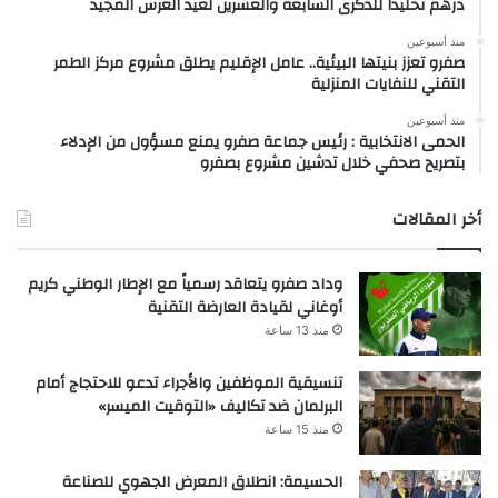
درهم تخليداً للذكرى السابعة والعشرين لعيد العرش المجيد
منذ أسبوعين
صفرو تعزز بنيتها البيئية.. عامل الإقليم يطلق مشروع مركز الطمر
التقني للنفايات المنزلية
منذ أسبوعين
الحمى الانتخابية : رئيس جماعة صفرو يمنع مسؤول من الإدلاء
بتصريح صحفي خلال تدشين مشروع بصفرو
أخر المقالات
وداد صفرو يتعاقد رسمياً مع الإطار الوطني كريم
أوغاني لقيادة العارضة التقنية
منذ 13 ساعة
تنسيقية الموظفين والأجراء تدعو للاحتجاج أمام
البرلمان ضد تكاليف «التوقيت الميسر»
منذ 15 ساعة
الحسيمة: انطلاق المعرض الجهوي للصناعة