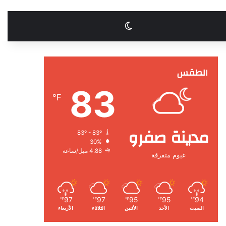
الوضع المظلم
الطقس
83
℉
مدينة صفرو
83º - 83º
30%
4.88 ميل/ساعة
غيوم متفرقة
97
97
95
95
94
℉
℉
℉
℉
℉
السبت
الأحد
الأثنين
الثلاثاء
الأربعاء