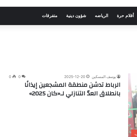
أقلام حرة
الرياضه
شؤون دينية
متفرقات
يوسف المسكين
2025-12-20
0
0
الرباط تدشن منطقة المشجعين إيذانًا
بانطلاق العدّ التنازلي لـ«كان 2025»
ب