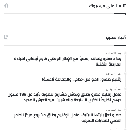
تابعنا على فيسبوك
أخبار صفرو
منذ 12 ساعة
وداد صفرو يتعاقد رسمياً مع الإطار الوطني كريم أوغاني لقيادة
العارضة التقنية
منذ 21 ساعة
إقليم صفرو: المواطن خدام… والجماعة ناعسة!
منذ أسبوعين
عامل إقليم صفرو يطلق ويدشن مشاريع تنموية بأزيد من 186 مليون
درهم تخليداً للذكرى السابعة والعشرين لعيد العرش المجيد
منذ أسبوعين
صفرو تعزز بنيتها البيئية.. عامل الإقليم يطلق مشروع مركز الطمر
التقني للنفايات المنزلية
منذ أسبوعين