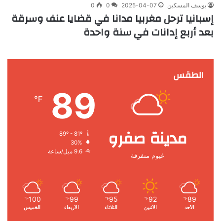
يوسف المسكين
2025-04-07
0
0
إسبانيا ترحل مغربيا مدانا في قضايا عنف وسرقة
بعد أربع إدانات في سنة واحدة
الطقس
89
℉
مدينة صفرو
89º - 81º
30%
9.6 ميل/ساعة
غيوم متفرقة
100
99
95
92
89
℉
℉
℉
℉
℉
الأحد
الأثنين
الثلاثاء
الأربعاء
الخميس