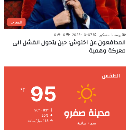
المغرب
يوسف المسكين
2025-10-07
0
0
المدافعون عن اخنوش: حين يتحول الفشل الى
معركة وهمية
الطقس
95
℉
مدينة صفرو
96º - 83º
20%
11.3 ميل/ساعة
سماء صافية