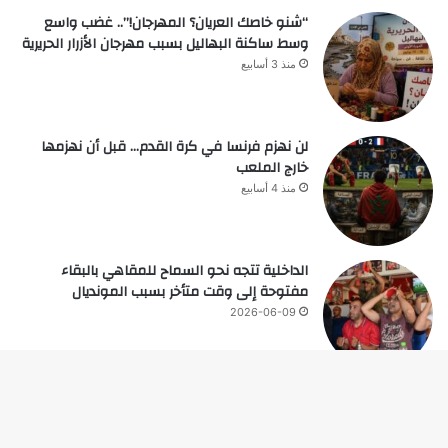
“شنو خاصك العريان؟ المهرجان!”.. غضب واسع
وسط ساكنة البهاليل بسبب مهرجان الأزرار الحريرية
منذ 3 أسابيع
لن نهزم فرنسا في كرة القدم… قبل أن نهزمها
خارج الملعب
منذ 4 أسابيع
الداخلية تتجه نحو السماح للمقاهي بالبقاء
مفتوحة إلى وقت متأخر بسبب المونديال
2026-06-09
زر
© حقوق النشر 2026، جميع الحقوق محفوظة |