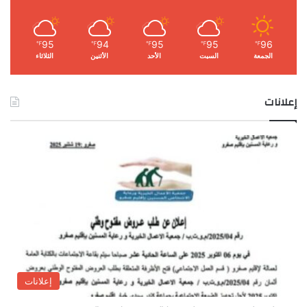
95
94
95
95
96
℉
℉
℉
℉
℉
الجمعة
السبت
الأحد
الأثنين
الثلاثاء
إعلانات
إعلانات