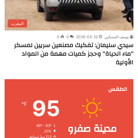
المغرب
يوسف المسكين
2026-03-22
0
0
سيدي سليمان: تفكيك مصنعين سريين لمسكر
“ماء الحياة” وحجز كميات مهمة من المواد
الأولية
الطقس
95
℉
مدينة صفرو
96º - 83º
20%
11.3 ميل/ساعة