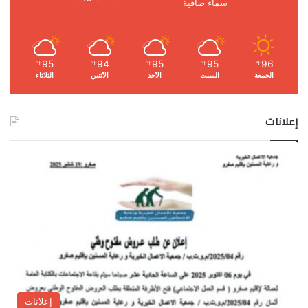
سماء صافية
95
94
95
95
96
℉
℉
℉
℉
℉
الجمعة
السبت
الأحد
الأثنين
الثلاثاء
إعلانات
إعلانات