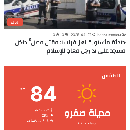
العالم
0
0
2025-04-27
hasna mastour
حادثة مأساوية تهز فرنسا: مقتل مصلٍّ داخل
مسجد على يد رجل معادٍ للإسلام
الطقس
84
℉
مدينة صفرو
97º - 83º
29%
3.15 ميل/ساعة
سماء صافية