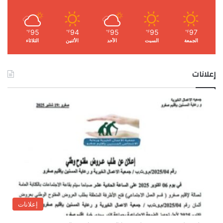
95
94
95
95
97
℉
℉
℉
℉
℉
الجمعة
السبت
الأحد
الأثنين
الثلاثاء
إعلانات
إعلانات