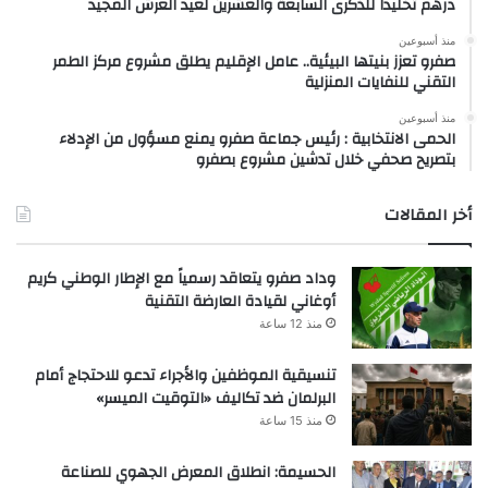
درهم تخليداً للذكرى السابعة والعشرين لعيد العرش المجيد
منذ أسبوعين
صفرو تعزز بنيتها البيئية.. عامل الإقليم يطلق مشروع مركز الطمر
التقني للنفايات المنزلية
منذ أسبوعين
الحمى الانتخابية : رئيس جماعة صفرو يمنع مسؤول من الإدلاء
بتصريح صحفي خلال تدشين مشروع بصفرو
أخر المقالات
وداد صفرو يتعاقد رسمياً مع الإطار الوطني كريم
أوغاني لقيادة العارضة التقنية
منذ 12 ساعة
تنسيقية الموظفين والأجراء تدعو للاحتجاج أمام
البرلمان ضد تكاليف «التوقيت الميسر»
منذ 15 ساعة
الحسيمة: انطلاق المعرض الجهوي للصناعة