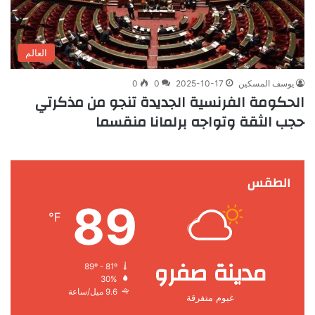
العالم
يوسف المسكين
2025-10-17
0
0
الحكومة الفرنسية الجديدة تنجو من مذكرتي
حجب الثقة وتواجه برلمانا منقسما
الطقس
89
℉
مدينة صفرو
89º - 81º
30%
9.6 ميل/ساعة
غيوم متفرقة