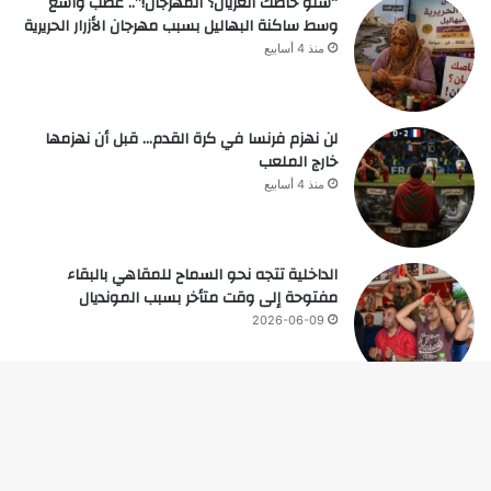
“شنو خاصك العريان؟ المهرجان!”.. غضب واسع
وسط ساكنة البهاليل بسبب مهرجان الأزرار الحريرية
منذ 4 أسابيع
لن نهزم فرنسا في كرة القدم… قبل أن نهزمها
خارج الملعب
منذ 4 أسابيع
الداخلية تتجه نحو السماح للمقاهي بالبقاء
مفتوحة إلى وقت متأخر بسبب المونديال
2026-06-09
زر
© حقوق النشر 2026، جميع الحقوق محفوظة |
ال