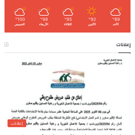
100
99
95
92
89
℉
℉
℉
℉
℉
الأحد
الأثنين
الثلاثاء
الأربعاء
الخميس
إعلانات
إعلانات