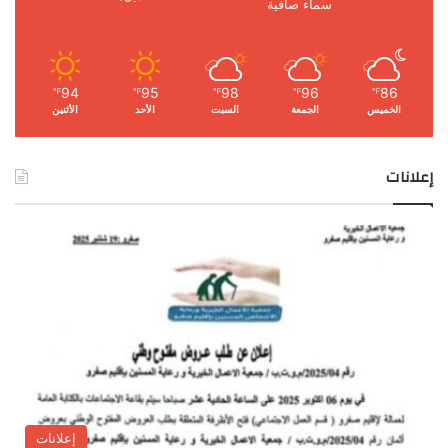
سماء صافية
94
95
98
96
86
℉
℉
℉
℉
℉
الخميس
الجمعة
السبت
الأحد
الأثنين
إعلانات
إعلانات