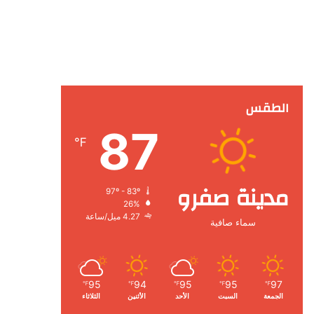
الطقس
87
℉
مدينة صفرو
97º - 83º
26%
4.27 ميل/ساعة
سماء صافية
95
94
95
95
97
℉
℉
℉
℉
℉
الجمعة
السبت
الأحد
الأثنين
الثلاثاء