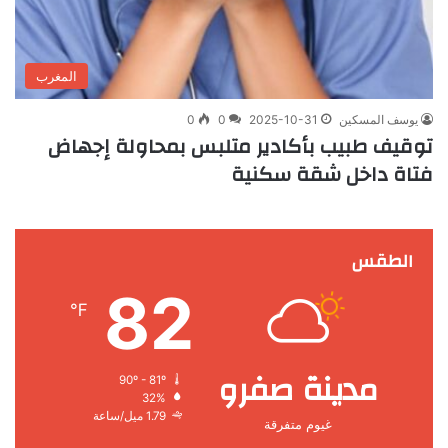
المغرب
يوسف المسكين
2025-10-31
0
0
توقيف طبيب بأكادير متلبس بمحاولة إجهاض
فتاة داخل شقة سكنية
الطقس
82
℉
مدينة صفرو
90º - 81º
32%
1.79 ميل/ساعة
غيوم متفرقة