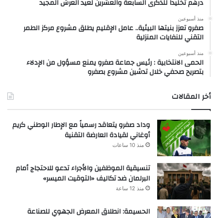
درهم تخليداً للذكرى السابعة والعشرين لعيد العرش المجيد
منذ أسبوعين
صفرو تعزز بنيتها البيئية.. عامل الإقليم يطلق مشروع مركز الطمر
التقني للنفايات المنزلية
منذ أسبوعين
الحمى الانتخابية : رئيس جماعة صفرو يمنع مسؤول من الإدلاء
بتصريح صحفي خلال تدشين مشروع بصفرو
أخر المقالات
وداد صفرو يتعاقد رسمياً مع الإطار الوطني كريم
أوغاني لقيادة العارضة التقنية
منذ 10 ساعات
تنسيقية الموظفين والأجراء تدعو للاحتجاج أمام
البرلمان ضد تكاليف «التوقيت الميسر»
منذ 12 ساعة
الحسيمة: انطلاق المعرض الجهوي للصناعة