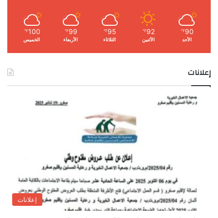
100
99
95
92
90
℉
℉
℉
℉
℉
الأحد
الأثنين
الثلاثاء
الأربعاء
الخميس
إعلانات
إعلانات