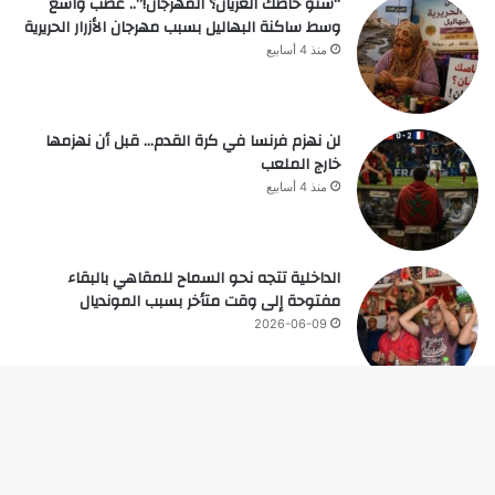
“شنو خاصك العريان؟ المهرجان!”.. غضب واسع
وسط ساكنة البهاليل بسبب مهرجان الأزرار الحريرية
منذ 4 أسابيع
لن نهزم فرنسا في كرة القدم… قبل أن نهزمها
خارج الملعب
منذ 4 أسابيع
الداخلية تتجه نحو السماح للمقاهي بالبقاء
مفتوحة إلى وقت متأخر بسبب المونديال
2026-06-09
زر
© حقوق النشر 2026، جميع الحقوق محفوظة |