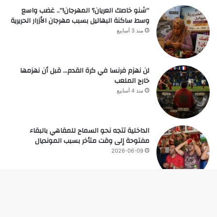
“شنو خاصك العريان؟ المهرجان!”.. غضب واسع
وسط ساكنة البهاليل بسبب مهرجان الأزرار الحريرية
منذ 3 أسابيع
لن نهزم فرنسا في كرة القدم… قبل أن نهزمها
خارج الملعب
منذ 4 أسابيع
الداخلية تتجه نحو السماح للمقاهي بالبقاء
مفتوحة إلى وقت متأخر بسبب المونديال
2026-06-09
زر
© حقوق النشر 2026، جميع الحقوق محفوظة |