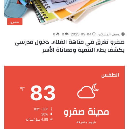
صفرو
يوسف المسكين
2025-09-04
0
0
صفرو تغرق في متاهة الغلاء.. دخول مدرسي
يكشف بطء التنمية ومعاناة الأسر
الطقس
83
℉
مدينة صفرو
83º - 83º
30%
4.88 ميل/ساعة
غيوم متفرقة