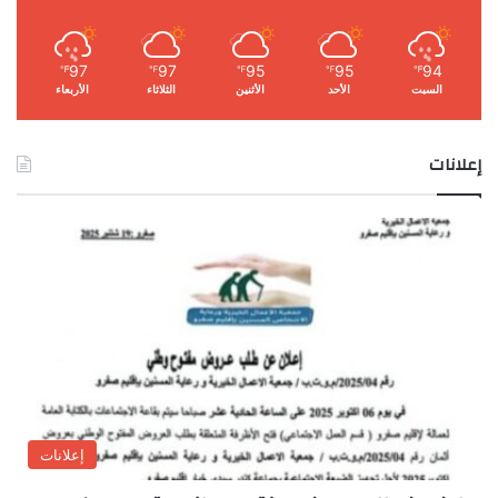
97
97
95
95
94
℉
℉
℉
℉
℉
السبت
الأحد
الأثنين
الثلاثاء
الأربعاء
إعلانات
إعلانات