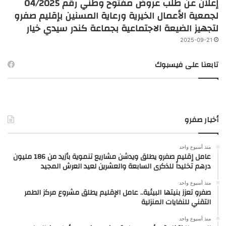
إعلان عن طلب عروض مفتوح وطني رقم 04/2025
لجمعية الأعمال الخيرية ورعاية المسنين بإقليم صفرو
لتجهيز الضيعة الاجتماعية بجماعة كندر سيدي خيار
2025-09-21
تابعنا على فيسبوك
أخبار صفرو
منذ أسبوع واحد
عامل إقليم صفرو يطلق ويدشن مشاريع تنموية بأزيد من 186 مليون
درهم تخليداً للذكرى السابعة والعشرين لعيد العرش المجيد
منذ أسبوع واحد
صفرو تعزز بنيتها البيئية.. عامل الإقليم يطلق مشروع مركز الطمر
التقني للنفايات المنزلية
منذ أسبوع واحد