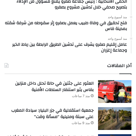
الحمى الانتخابية : رئيس جماعة صفرو يمنع مسؤول من الإدلاء
بتصريح صحفي خلال تدشين مشروع بصفرو
منذ أسبوع واحد
فتح تحقيق في وفاة طبيب يعمل بصفرو إثر سقوطه من شرفة شقته
بمدينة فاس
منذ أسبوع واحد
عامل إقليم صفرو يشرف على تدشين الطريق الرابطة بين رباط الخير
وجماعة إغزران
أخر المقالات
العثور على جثتين في حالة تحلل داخل منزلين
بفاس يثير استنفار السلطات الأمنية
منذ 7 ساعات
جمعية استقلالية في جزر البليار: سيادة المغرب
على سبتة ومليلية “مسألة وقت”
منذ 9 ساعات