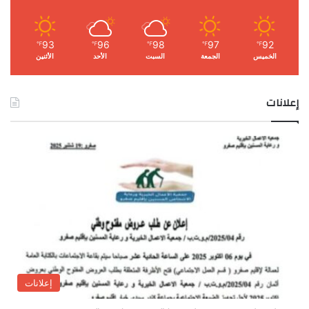
93
96
98
97
92
℉
℉
℉
℉
℉
الخميس
الجمعة
السبت
الأحد
الأثنين
إعلانات
إعلانات