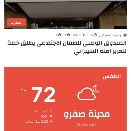
المغرب
يوسف المسكين
2025-09-15
0
0
الصندوق الوطني للضمان الاجتماعي يطلق خطة
لتعزيز امنه السيبراني
الطقس
72
℉
مدينة صفرو
92º - 72º
55%
3.33 ميل/ساعة
غيوم متفرقة