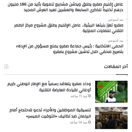
عامل إقليم صفرو يطلق ويدشن مشاريع تنموية بأزيد من 186 مليون
درهم تخليداً للذكرى السابعة والعشرين لعيد العرش المجيد
منذ أسبوعين
صفرو تعزز بنيتها البيئية.. عامل الإقليم يطلق مشروع مركز الطمر
التقني للنفايات المنزلية
منذ أسبوعين
الحمى الانتخابية : رئيس جماعة صفرو يمنع مسؤول من الإدلاء
بتصريح صحفي خلال تدشين مشروع بصفرو
أخر المقالات
وداد صفرو يتعاقد رسمياً مع الإطار الوطني كريم
أوغاني لقيادة العارضة التقنية
منذ 11 ساعة
تنسيقية الموظفين والأجراء تدعو للاحتجاج أمام
البرلمان ضد تكاليف «التوقيت الميسر»
منذ 14 ساعة