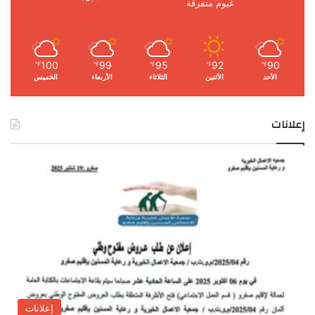
غيوم متفرقة
100
99
95
92
90
℉
℉
℉
℉
℉
الأحد
الأثنين
الثلاثاء
الأربعاء
الخميس
إعلانات
إعلانات