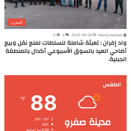
المغرب
0
0
2025-06-06
hasna mastour
واد إفران : تعبئة شاملة للسلطات لمنع نقل وبيع
أضاحي العيد بالسوق الأسبوعي أكدال بالمنطقة
الجبلية.
الطقس
88
℉
مدينة صفرو
90º - 81º
28%
6.96 ميل/ساعة