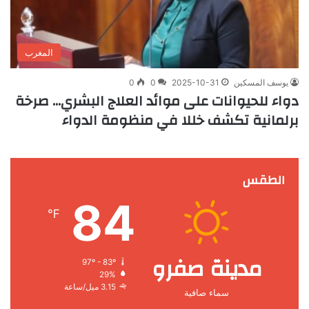
المغرب
يوسف المسكين
2025-10-31
0
0
دواء للحيوانات على موائد العلاج البشري… صرخة
برلمانية تكشف خللا في منظومة الدواء
الطقس
84
℉
مدينة صفرو
97º - 83º
29%
3.15 ميل/ساعة
سماء صافية