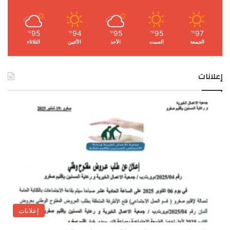
95
94
95
95
97
℉
℉
℉
℉
℉
الجمعة
السبت
الأحد
الأثنين
الثلاثاء
إعلانات
إعلانات