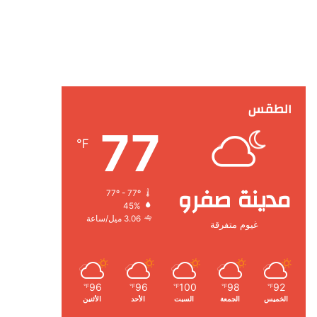
الطقس
77
℉
مدينة صفرو
77º - 77º
45%
3.06 ميل/ساعة
غيوم متفرقة
96
96
100
98
92
℉
℉
℉
℉
℉
الخميس
الجمعة
السبت
الأحد
الأثنين